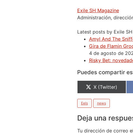
Exile SH Magazine
Administración, direcció
Latest posts by Exile S
Amyl And The Sniffe
Gira de Flamin Groo
4 de agosto de 20
Risky Bet: novedade
Puedes compartir est
X (Twitter)
Eels
news
Deja una respue
Tu dirección de correo e