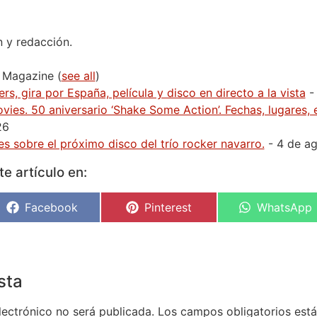
n y redacción.
H Magazine
(
see all
)
rs, gira por España, película y disco en directo a la vista
-
vies. 50 aniversario ‘Shake Some Action’. Fechas, lugares,
26
s sobre el próximo disco del trío rocker navarro.
- 4 de a
e artículo en:
Facebook
Pinterest
WhatsApp
sta
lectrónico no será publicada.
Los campos obligatorios es