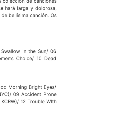
ria colección de canciones
e hará larga y dolorosa,
de bellísima canción. Os
 Swallow in the Sun/ 06
lemen’s Choice/ 10 Dead
od Morning Bright Eyes/
NYC)/ 09 Accident Prone
E KCRW)/ 12 Trouble WIth