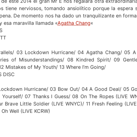
ril de este 2014 el gran Mr E nos regalará otra extraordina
os tiene nerviosos, tomando ansiolítico porque la espera s
pena. De momento nos ha dado un tranquilizante en forma 
y esa maravilla llamada «
Agatha Chang
«
S
ETT
rallels/ 03 Lockdown Hurricane/ 04 Agatha Chang/ 05 A
ies of Misunderstandings/ 08 Kindred Spirit/ 09 Gent
12 Mistakes of My Youth/ 13 Where I’m Going/
S DISC
y Lockdown Hurricane/ 03 Bow Out/ 04 A Good Deal/ 05 Go
me Yourself/ 07 Thanks I Guess/ 08 On The Ropes (LIVE W
r Brave Little Soldier (LIVE WNYC)/ 11 Fresh Feeling (LIV
 Oh Well (LIVE KCRW)