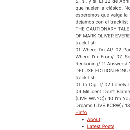
Sí, sí, y sí! El 22 de Ab
que huelen a clásico. N
esperemos que valga la 
dejamos con el tracklist 
THE CAUTIONARY TALE
OF MARK OLIVER EVER
track list:
01 Where I’m At/ 02 Pa
Where I’m From/ 07 Ser
Reckoning/ 11 Answers/ 
DELUXE EDITION BONU
track list:
01 To Dig It/ 02 Lonel
06 Millicent Don’t Bla
(LIVE WNYC)/ 10 I’m You
Dreams (LIVE KCRW)/ 13
+info
About
Latest Posts