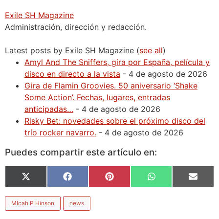
Exile SH Magazine
Administración, dirección y redacción.
Latest posts by Exile SH Magazine
(
see all
)
Amyl And The Sniffers, gira por España, película y
disco en directo a la vista
- 4 de agosto de 2026
Gira de Flamin Groovies. 50 aniversario ‘Shake
Some Action’. Fechas, lugares, entradas
anticipadas…
- 4 de agosto de 2026
Risky Bet: novedades sobre el próximo disco del
trío rocker navarro.
- 4 de agosto de 2026
Puedes compartir este artículo en:
X
Facebook
Pinterest
WhatsApp
Email
(Twitter)
MIcah P Hinson
news