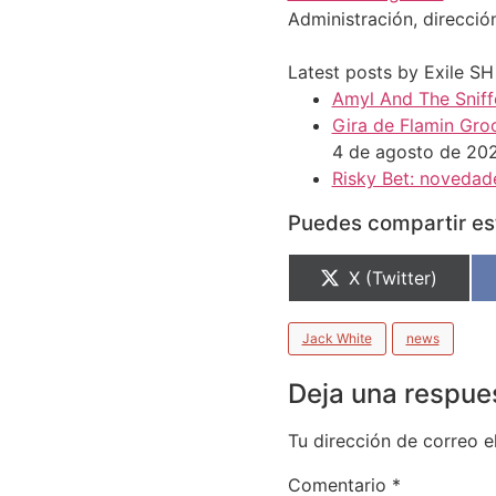
Administración, direcció
Latest posts by Exile S
Amyl And The Sniffe
Gira de Flamin Groo
4 de agosto de 20
Risky Bet: novedade
Puedes compartir est
X (Twitter)
Jack White
news
Deja una respue
Tu dirección de correo e
Comentario
*