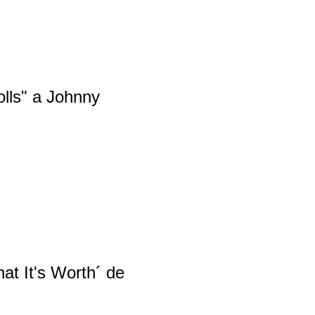
lls" a Johnny
at It's Worth´ de