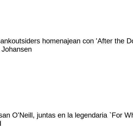
ankoutsiders homenajean con 'After the Do
d Johansen
an O'Neill, juntas en la legendaria `For Wh
d