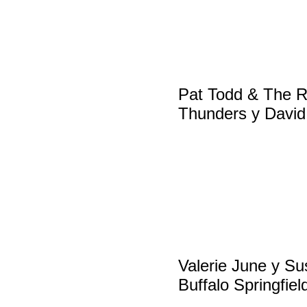
Pat Todd & The R
Thunders y Davi
Valerie June y Sus
Buffalo Springfiel