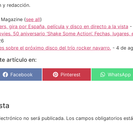
n y redacción.
H Magazine
(
see all
)
rs, gira por España, película y disco en directo a la vista
-
vies. 50 aniversario ‘Shake Some Action’. Fechas, lugares,
26
s sobre el próximo disco del trío rocker navarro.
- 4 de a
e artículo en:
Facebook
Pinterest
WhatsApp
sta
lectrónico no será publicada.
Los campos obligatorios es