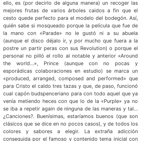
ello, es (por decirlo de alguna manera) un recoger las
mejores frutas de varios árboles caidos a fin que el
cesto quede perfecto para el modelo del bodegón. Así,
quién sabe si mosqueado porque la película que fue de
la mano con «Parade» no le gustó ni a su abuela
(aunque el disco déjalo ir, y por mucho que fuera a la
postre un partir peras con sus Revolution) o porque el
personal no pilló el rollo al notable y anterior «Around
the world…», Prince (aunque con no pocas y
esporádicas colaboraciones en estudio) se marca un
«produced, arranged, composed and performed» que
para Cristo el caldo tres tazas y que, de paso, funcionó
cual capón budspenceriano para con todo aquel que ya
venía metiendo heces con que lo de la «Purple» ya no
se iba a repetir again de ninguna de las maneras y tal…
¿Canciones?. Buenísimas, estaríamos buenos (que son
clásicos que se dice en no pocos casos), y de todos los
colores y sabores a elegir. La extraña adicción
conseguida por el famoso y contenido tema inicial con