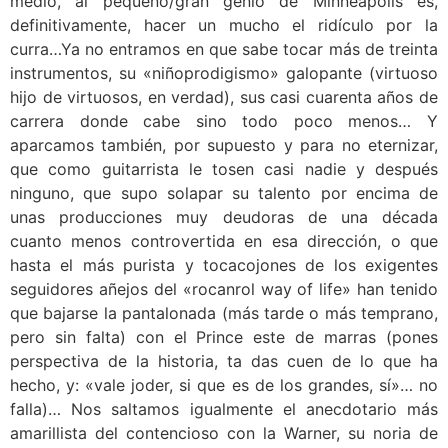
medio, al pequeño/gran genio de Minneapolis es,
definitivamente, hacer un mucho el ridículo por la
curra…Ya no entramos en que sabe tocar más de treinta
instrumentos, su «niñoprodigismo» galopante (virtuoso
hijo de virtuosos, en verdad), sus casi cuarenta años de
carrera donde cabe sino todo poco menos… Y
aparcamos también, por supuesto y para no eternizar,
que como guitarrista le tosen casi nadie y después
ninguno, que supo solapar su talento por encima de
unas producciones muy deudoras de una década
cuanto menos controvertida en esa dirección, o que
hasta el más purista y tocacojones de los exigentes
seguidores añejos del «rocanrol way of life» han tenido
que bajarse la pantalonada (más tarde o más temprano,
pero sin falta) con el Prince este de marras (pones
perspectiva de la historia, ta das cuen de lo que ha
hecho, y: «vale joder, si que es de los grandes, sí»… no
falla)… Nos saltamos igualmente el anecdotario más
amarillista del contencioso con la Warner, su noria de