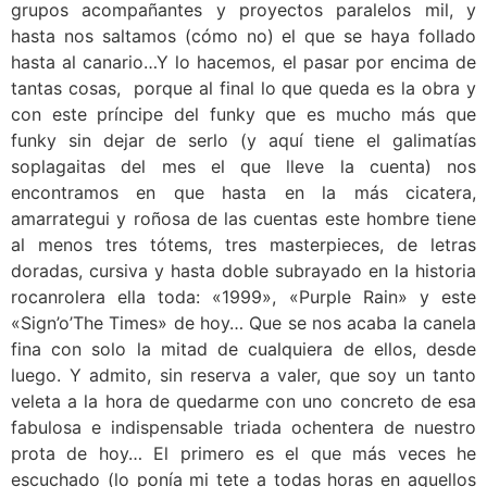
grupos acompañantes y proyectos paralelos mil, y
hasta nos saltamos (cómo no) el que se haya follado
hasta al canario…Y lo hacemos, el pasar por encima de
tantas cosas, porque al final lo que queda es la obra y
con este príncipe del funky que es mucho más que
funky sin dejar de serlo (y aquí tiene el galimatías
soplagaitas del mes el que lleve la cuenta) nos
encontramos en que hasta en la más cicatera,
amarrategui y roñosa de las cuentas este hombre tiene
al menos tres tótems, tres masterpieces, de letras
doradas, cursiva y hasta doble subrayado en la historia
rocanrolera ella toda: «1999», «Purple Rain» y este
«Sign’o’The Times» de hoy… Que se nos acaba la canela
fina con solo la mitad de cualquiera de ellos, desde
luego. Y admito, sin reserva a valer, que soy un tanto
veleta a la hora de quedarme con uno concreto de esa
fabulosa e indispensable triada ochentera de nuestro
prota de hoy… El primero es el que más veces he
escuchado (lo ponía mi tete a todas horas en aquellos