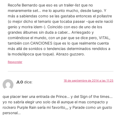
Recoñe Bernardo que eso es un trailer-list que no
menaremente set… me lo apunto mucho, desde luego. Y
más a sabiendas como se las gastaba entonces el pollastre
(o mejor dicho el temario que tocaba pasear -que este nació
genio y morira idem-). Coincido con eso de uno de los
grandes álbumes sin duda a caber… Arriesgado y
comiéndose el mundo, con un par que se dice pero, VITAL,
también con CANCIONES (que es lo que realmente cuenta
más allá de sonidos o tendencias determinados rendidos a
la mode/época que toque). Abrazo guzzero.
Responder
18 de septiembre de 2014 a las 11:25
JLO
dice:
que placer leer una entrada de Prince… y del Sign of the times…
yo no sabría elegir uno solo de él aunque el mas compacto y
rockero Purple Rain sería mi favorito,,, y Parade como un gusto
personal…