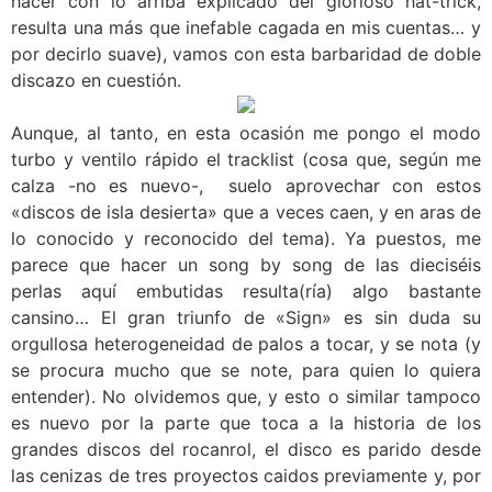
hacer con lo arriba explicado del glorioso hat-trick,
resulta una más que inefable cagada en mis cuentas… y
por decirlo suave), vamos con esta barbaridad de doble
discazo en cuestión.
Aunque, al tanto, en esta ocasión me pongo el modo
turbo y ventilo rápido el tracklist (cosa que, según me
calza -no es nuevo-, suelo aprovechar con estos
«discos de isla desierta» que a veces caen, y en aras de
lo conocido y reconocido del tema). Ya puestos, me
parece que hacer un song by song de las dieciséis
perlas aquí embutidas resulta(ría) algo bastante
cansino… El gran triunfo de «Sign» es sin duda su
orgullosa heterogeneidad de palos a tocar, y se nota (y
se procura mucho que se note, para quien lo quiera
entender). No olvidemos que, y esto o similar tampoco
es nuevo por la parte que toca a la historia de los
grandes discos del rocanrol, el disco es parido desde
las cenizas de tres proyectos caidos previamente y, por