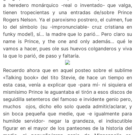
a heredero monárquico -real o inventado- que valga,
tienen tropecientas y una entradas de/sobre Prince
Rogers Nelson. Ya el paroxismo postrero, el culmen, fue
lo del símbolo (su -impronunciable- cruz cristiana en
funky mode!), sí… la madre que lo parió… Pero claro su
name is Prince, y the one and only además… qué le
vamos a hacer, pues ole sus huevos colganderos y viva
la que lo parió, de paso y faltaría.
Recuerdo ahora que en aquel posteo sobre el sublime
«Talking book» del tito Stevie, de hace un tiempo en
esta casa, venía a explicar que -para mí- ni siquiera el
mismísimo Prince le aguantaba el tirón a esos discos de
seguidilla setenteros del famoso e invidente genio pero,
muchos ojos, dicho ello solo queda admitir/aclarar, y
sin boca pequeña que medie, que -e igualmente para
humilde servidor- negar la grandeza, el indiscutible
figurar en el mayor de los panteones de la historia del