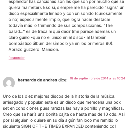
esplendor (las canciones son las que son por mucho que se
quiera malmeter). Eso sí, siempre me ha parecido "signs" un
disco especialmente limado y con un sonido (curiosamente
o no) especialmente limpio, que logra hacer destacar
todavía más lo tremendo de sus composiciones. "The
ballad…" es de traca ni qué decir (me parece además un
claro guiño -que no el único en el disco- al también
bombástico álbum del símbolo ya en los primeros 90).
Abrazo guzzero, Mansion.
Responder
18 de septiembre de 2014 a las 10:24
bernardo de andres
dice:
Uno de los diez mejores discos de la historia de la música.
arriesgado y popular. este es un disco que merecería una box
set en condiciones pues rarezas las hay a porrillo y magnificas.
Creo que se haría una bonita cajita de hasta mas de 10 cds. Asi
por si alguien lo quiere en su día algún fan loco me remitio lo
siguiente SIGN OF THE TIMES EXPANDED conteniendo cd1