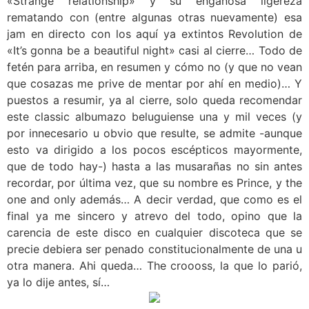
«Strange relationship» y su engañosa ligereza
rematando con (entre algunas otras nuevamente) esa
jam en directo con los aquí ya extintos Revolution de
«It’s gonna be a beautiful night» casi al cierre… Todo de
fetén para arriba, en resumen y cómo no (y que no vean
que cosazas me prive de mentar por ahí en medio)… Y
puestos a resumir, ya al cierre, solo queda recomendar
este classic albumazo beluguiense una y mil veces (y
por innecesario u obvio que resulte, se admite -aunque
esto va dirigido a los pocos escépticos mayormente,
que de todo hay-) hasta a las musarañas no sin antes
recordar, por última vez, que su nombre es Prince, y the
one and only además… A decir verdad, que como es el
final ya me sincero y atrevo del todo, opino que la
carencia de este disco en cualquier discoteca que se
precie debiera ser penado constitucionalmente de una u
otra manera. Ahi queda… The croooss, la que lo parió,
ya lo dije antes, sí…