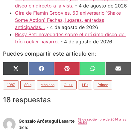
disco en directo a la vista
- 4 de agosto de 2026
Gira de Flamin Groovies. 50 aniversario ‘Shake
Some Action’. Fechas, lugares, entradas
anticipadas…
- 4 de agosto de 2026
Risky Bet: novedades sobre el próximo disco del
trío rocker navarro.
- 4 de agosto de 2026
Puedes compartir este artículo en:
X
Facebook
Pinterest
WhatsApp
Email
(Twitter)
1987
80's
clásicos
Guzz
LPs
Prince
18 respuestas
18 de septiembre de 2014 a las
Gonzalo Aróstegui Lasarte
06:54
dice: