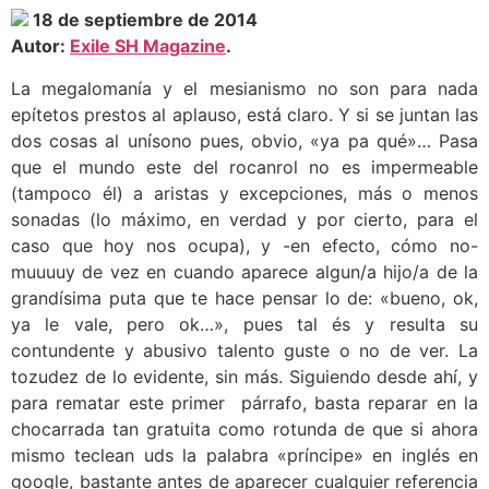
18 de septiembre de 2014
Autor:
Exile SH Magazine
.
La megalomanía y el mesianismo no son para nada
epítetos prestos al aplauso, está claro. Y si se juntan las
dos cosas al unísono pues, obvio, «ya pa qué»… Pasa
que el mundo este del rocanrol no es impermeable
(tampoco él) a aristas y excepciones, más o menos
sonadas (lo máximo, en verdad y por cierto, para el
caso que hoy nos ocupa), y -en efecto, cómo no-
muuuuy de vez en cuando aparece algun/a hijo/a de la
grandísima puta que te hace pensar lo de: «bueno, ok,
ya le vale, pero ok…», pues tal és y resulta su
contundente y abusivo talento guste o no de ver. La
tozudez de lo evidente, sin más. Siguiendo desde ahí, y
para rematar este primer párrafo, basta reparar en la
chocarrada tan gratuita como rotunda de que si ahora
mismo teclean uds la palabra «príncipe» en inglés en
google, bastante antes de aparecer cualquier referencia