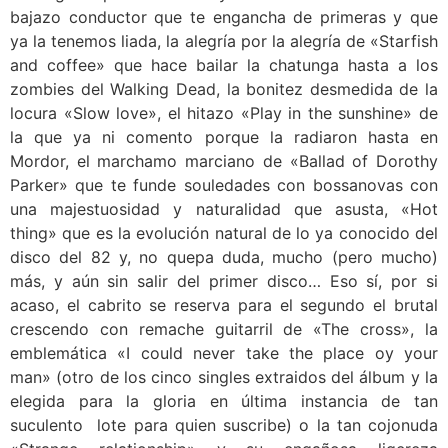
bajazo conductor que te engancha de primeras y que
ya la tenemos liada, la alegría por la alegría de «Starfish
and coffee» que hace bailar la chatunga hasta a los
zombies del Walking Dead, la bonitez desmedida de la
locura «Slow love», el hitazo «Play in the sunshine» de
la que ya ni comento porque la radiaron hasta en
Mordor, el marchamo marciano de «Ballad of Dorothy
Parker» que te funde souledades con bossanovas con
una majestuosidad y naturalidad que asusta, «Hot
thing» que es la evolución natural de lo ya conocido del
disco del 82 y, no quepa duda, mucho (pero mucho)
más, y aún sin salir del primer disco… Eso sí, por si
acaso, el cabrito se reserva para el segundo el brutal
crescendo con remache guitarril de «The cross», la
emblemática «I could never take the place oy your
man» (otro de los cinco singles extraidos del álbum y la
elegida para la gloria en última instancia de tan
suculento lote para quien suscribe) o la tan cojonuda