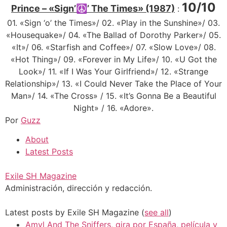
10/10
Prince – «Sign’☮’ The Times» (1987)
:
01. «Sign ‘o’ the Times»/ 02. «Play in the Sunshine»/ 03.
«Housequake»/ 04. «The Ballad of Dorothy Parker»/ 05.
«It»/ 06. «Starfish and Coffee»/ 07. «Slow Love»/ 08.
«Hot Thing»/ 09. «Forever in My Life»/ 10. «U Got the
Look»/ 11. «If I Was Your Girlfriend»/ 12. «Strange
Relationship»/ 13. «I Could Never Take the Place of Your
Man»/ 14. «The Cross» / 15. «It’s Gonna Be a Beautiful
Night» / 16. «Adore».
Por
Guzz
About
Latest Posts
Exile SH Magazine
Administración, dirección y redacción.
Latest posts by Exile SH Magazine
(
see all
)
Amyl And The Sniffers, gira por España, película y