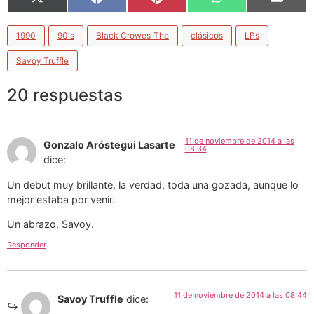
X
Facebook
Pinterest
WhatsApp
Email
(Twitter)
1990
90's
Black Crowes_The
clásicos
LPs
Savoy Truffle
20 respuestas
11 de noviembre de 2014 a las
Gonzalo Aróstegui Lasarte
08:34
dice:
Un debut muy brillante, la verdad, toda una gozada, aunque lo
mejor estaba por venir.
Un abrazo, Savoy.
Responder
11 de noviembre de 2014 a las 08:44
Savoy Truffle
dice: