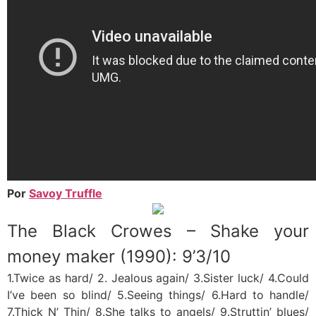
Por
Savoy Truffle
The Black Crowes – Shake your
money maker (1990): 9’3/10
1.Twice as hard/ 2. Jealous again/ 3.Sister luck/ 4.Could
I’ve been so blind/ 5.Seeing things/ 6.Hard to handle/
7.Thick N’ Thin/ 8.She talks to angels/ 9.Struttin’ blues/