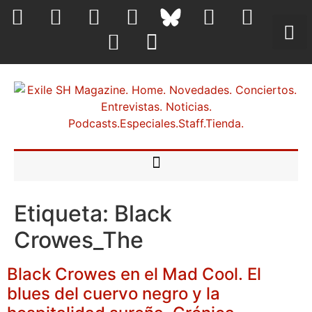
Etiqueta:
Black
Crowes_The
Black Crowes en el Mad Cool. El
blues del cuervo negro y la