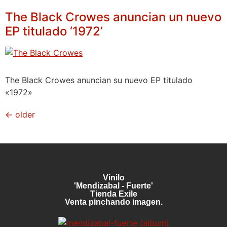
The Black Crowes anuncian un nuevo
EP titulado ‘1972’
The Black Crowes anuncian su nuevo EP titulado
«1972»
←
older
Vinilo
'Mendizabal - Fuerte'
Tienda Exile
Venta pinchando imagen.