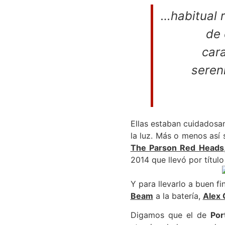
…
habitual 
de 
car
sereni
Ellas estaban cuidadosa
la luz. Más o menos así 
The Parson Red Heads
2014 que llevó por títul
Y para llevarlo a buen f
Beam
a la batería,
Alex
Digamos que el de
Por