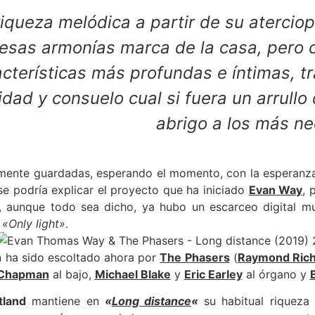
riqueza melódica a partir de su atercio
esas armonías marca de la casa, pero 
acterísticas más profundas e íntimas, t
dad y consuelo cual si fuera un arrullo
abrigo a los más ne
mente guardadas, esperando el momento, con la esperanza
se podría explicar el proyecto que ha iniciado
Evan Way
, 
, aunque todo sea dicho, ya hubo un escarceo digital mu
o
«Only light»
.
in ha sido escoltado ahora por
The Phasers
(
Raymond Ric
 Chapman
al bajo,
Michael Blake
y
Eric Earley
al órgano y
tland
mantiene en
«
Long distance
«
su habitual riqueza 