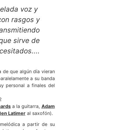
pelada voz y
con rasgos y
ransmitiendo
 que sirve de
cesitados..
..
 de que algún día vieran
paralelamente a su banda
y personal a finales del
hards
a la guitarra,
Adam
Ben Latimer
al saxofón).
melódica a partir de su