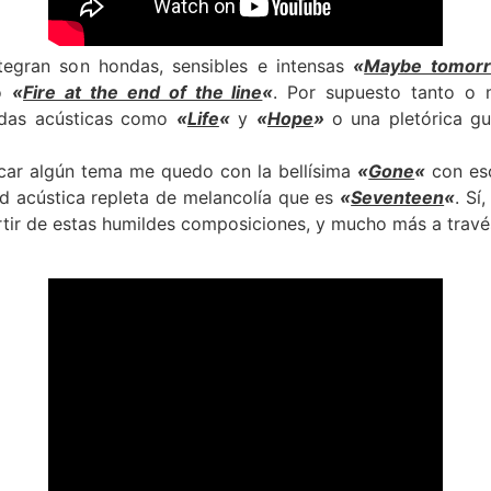
tegran son hondas, sensibles e intensas
«
Maybe tomor
o
«
Fire at the end of the line
«
. Por supuesto tanto o 
adas acústicas como
«
Life
«
y
«
Hope
»
o una pletórica g
car algún tema me quedo con la bellísima
«
Gone
«
con es
d acústica repleta de melancolía que es
«
Seventeen
«
. Sí
rtir de estas humildes composiciones, y mucho más a travé