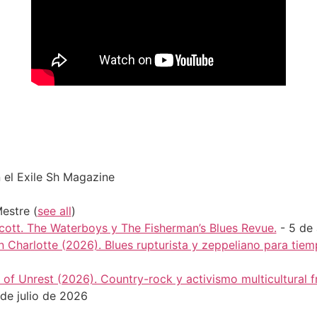
 el Exile Sh Magazine
Mestre
(
see all
)
cott. The Waterboys y The Fisherman’s Blues Revue.
- 5 de
n Charlotte (2026). Blues rupturista y zeppeliano para tie
of Unrest (2026). Country-rock y activismo multicultural f
de julio de 2026