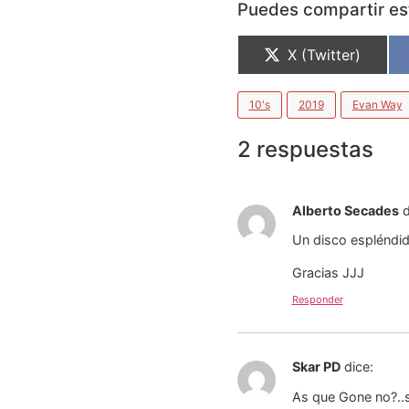
Puedes compartir est
X (Twitter)
10's
2019
Evan Way
2 respuestas
Alberto Secades
d
Un disco espléndid
Gracias JJJ
Responder
Skar PD
dice:
As que Gone no?..s