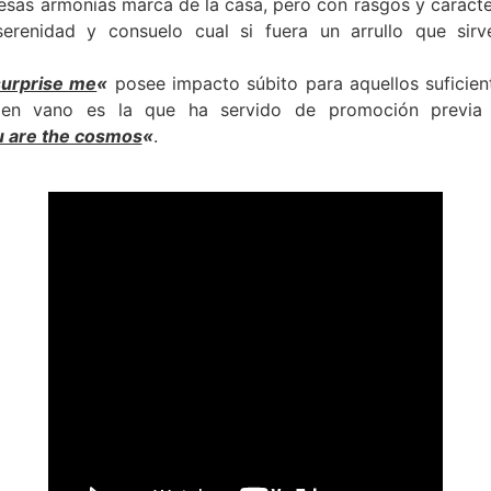
esas armonías marca de la casa, pero con rasgos y caracte
 serenidad y consuelo cual si fuera un arrullo que si
surprise me
«
posee impacto súbito para aquellos suficie
 en vano es la que ha servido de promoción previa 
 are the cosmos
«
.