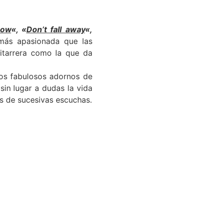
row
«, «
Don’t fall away
«,
más apasionada que las
uitarrera como la que da
os fabulosos adornos de
, sin lugar a dudas la vida
s de sucesivas escuchas.