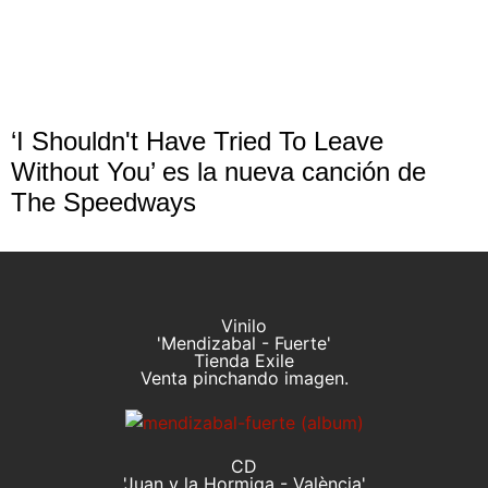
‘I Shouldn't Have Tried To Leave
Without You’ es la nueva canción de
The Speedways
Vinilo
'Mendizabal - Fuerte'
Tienda Exile
Venta pinchando imagen.
CD
'Juan y la Hormiga - València'