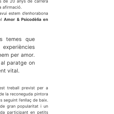
és de 20 anys de carrera
a afirmació.
 avui estem d’enhorabona
ol
Amor & Psicodèlia en
els temes que
n experiències
enem per amor.
 al paratge on
t vital.
st treball previst per a
 de la reconeguda pintora
seguint l’enllaç de baix.
de gran popularitat i un
da participant en petits