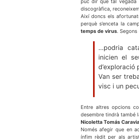
puc dir que tal vegada 
discogràfica, reconeixem
Així doncs els afortuna
perquè s’enceta la cam
temps de virus
. Segons 
…podria cat
inicien el s
d’exploració 
Van ser treba
visc i un pec
Entre altres opcions co
desembre tindrà també la
Nicoletta Tomás Caravi
Només afegir que en aqu
ínfim rèdit per als art