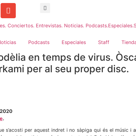
oticias
Podcasts
Especiales
Staff
Tienda
dèlia en temps de virus. Òsca
rkami per al seu proper disc.
 2020
ne
.
ue s’acosti per aquest indret i no sàpiga qui és el músic i 