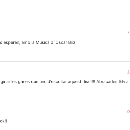
2
 esperen, amb la Música d´Òscar Briz.
2
ginar les ganes que tinc d'escoltar aquest disc!!!! Abraçades Silvia
24
ck!!