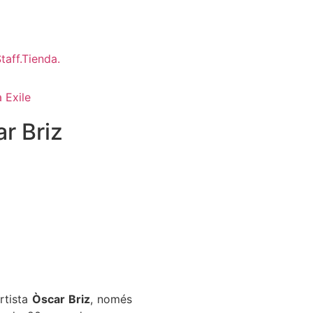
 Exile
r Briz
artista
Òscar Briz
, només