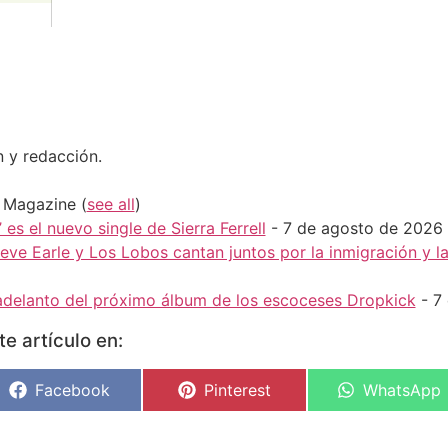
n y redacción.
H Magazine
(
see all
)
 es el nuevo single de Sierra Ferrell
- 7 de agosto de 2026
Steve Earle y Los Lobos cantan juntos por la inmigración y 
r adelanto del próximo álbum de los escoceses Dropkick
- 7
e artículo en:
Facebook
Pinterest
WhatsApp