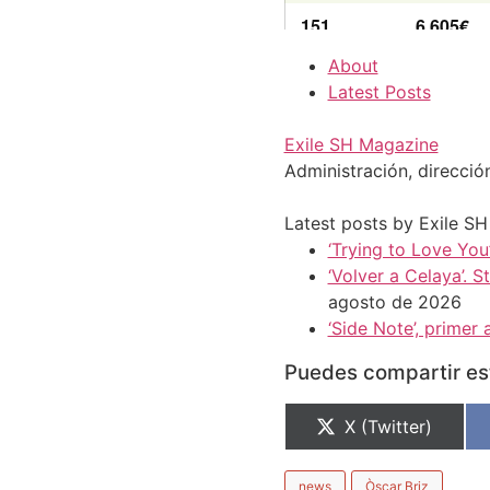
About
Latest Posts
Exile SH Magazine
Administración, direcció
Latest posts by Exile S
‘Trying to Love You’
‘Volver a Celaya’. 
agosto de 2026
‘Side Note’, prime
Puedes compartir est
X (Twitter)
news
Òscar Briz