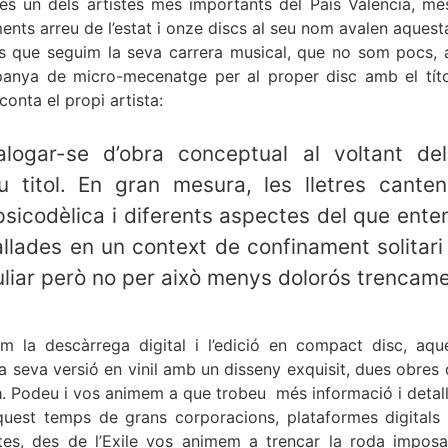
és un dels artistes més importants del País Valencià, m
ents arreu de l’estat i onze discs al seu nom avalen aquest
ts que seguim la seva carrera musical, que no som pocs,
panya de micro-mecenatge per al proper disc amb el tít
conta el propi artista:
alogar-se d’obra conceptual al voltant d
eu titol. En gran mesura, les lletres cante
psicodèlica i diferents aspectes del que ent
llades en un context de confinament solitari
uliar però no per això menys dolorós trencamen
m la descàrrega digital i l’edició en compact disc, aque
 seva versió en vinil amb un disseny exquisit, dues obres
a
. Podeu i vos animem a que trobeu més informació i detalls 
est temps de grans corporacions, plataformes digitals 
istes, des de l’Exile vos animem a trencar la roda imposa