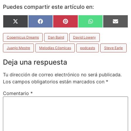
Puedes compartir este artículo en:
X
Facebook
Pinterest
WhatsApp
Email
(Twitter)
Copernicus Dreams
Dan Baird
David Lowery
Juanjo Mestre
Melodías Cósmicas
podcasts
Steve Earle
Deja una respuesta
Tu dirección de correo electrónico no será publicada.
Los campos obligatorios están marcados con
*
Comentario
*