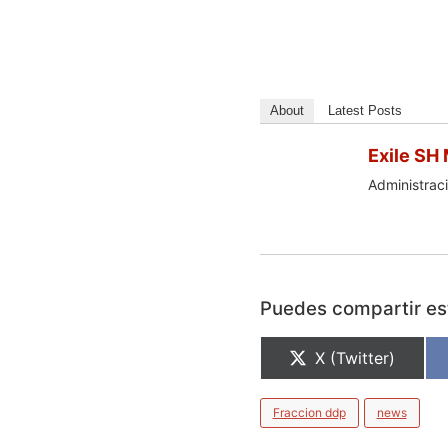
About
Latest Posts
Exile SH
Administraci
Puedes compartir est
X (Twitter)
Fraccion ddp
news