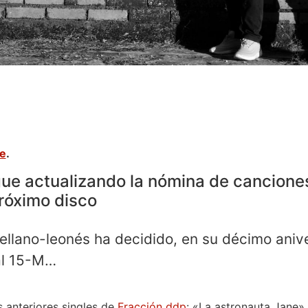
ne
.
gue actualizando la nómina de cancione
próximo disco
ellano-leonés ha decidido, en su décimo anive
al 15-M…
 anteriores singles de
Fracción ddp
: «La astronauta Jane»,