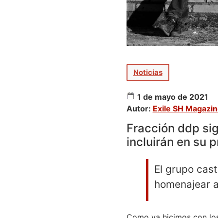
Noticias
1 de mayo de 2021
Autor:
Exile SH Magazi
Fracción ddp si
incluirán en su 
El grupo cast
homenajear 
Como ya hicimos con los