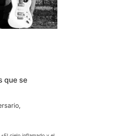
s que se
rsario,
 «El cielo inflamado y el