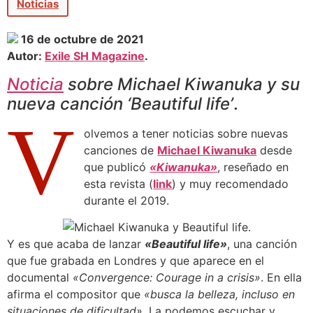
Noticias
16 de octubre de 2021
Autor:
Exile SH Magazine
.
Noticia
sobre Michael Kiwanuka y su
nueva canción ‘Beautiful life’
.
V
olvemos a tener noticias sobre nuevas
canciones de
Michael Kiwanuka
desde
que publicó
«Kiwanuka»
, reseñado en
esta revista (
link
) y muy recomendado
durante el 2019.
Y es que acaba de lanzar
«Beautiful life»
, una canción
que fue grabada en Londres y que aparece en el
documental
«Convergence: Courage in a crisis»
. En ella
afirma el compositor que
«busca la belleza, incluso en
situaciones de dificultad».
La podemos escuchar y