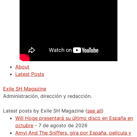
About
Latest Posts
Exile SH Magazine
Administración, dirección y redacción.
Latest posts by Exile SH Magazine
(
see all
)
Will Hoge presentará su último disco en España en
octubre
- 7 de agosto de 2026
Amyl And The Sniffers, gira por España, película y