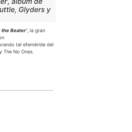
er’, álbum de
ttle, Glyders y
 the Beater’
, la gran
on
rando tal efeméride del
 y The No Ones.