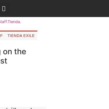
FF
TIENDA EXILE
g on the
st