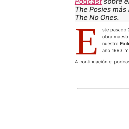
Podcast
sobre el
The Posies más 
The No Ones.
E
ste pasado 
obra maest
nuestro
Exil
año 1993. Y
A continuación el podcas