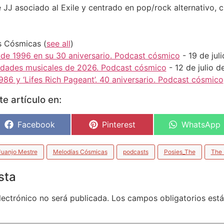
JJ asociado al Exile y centrado en pop/rock alternativo, c
as Cósmicas
(
see all
)
 de 1996 en su 30 aniversario. Podcast cósmico
- 19 de jul
vedades musicales de 2026. Podcast cósmico
- 12 de julio 
986 y ‘Lifes Rich Pageant’. 40 aniversario. Podcast cósmico
e artículo en:
Facebook
Pinterest
WhatsApp
Juanjo Mestre
Melodías Cósmicas
podcasts
Posies_The
The
sta
lectrónico no será publicada.
Los campos obligatorios es