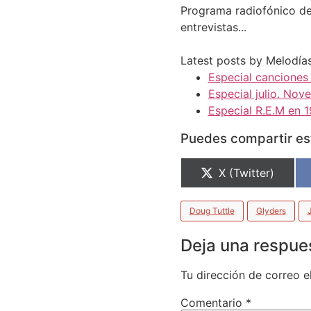
Programa radiofónico de 
entrevistas...
Latest posts by Melodí
Especial canciones
Especial julio. No
Especial R.E.M en 1
Puedes compartir est
X (Twitter)
Doug Tuttle
Glyders
Deja una respue
Tu dirección de correo e
Comentario
*