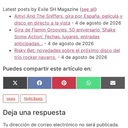
Latest posts by Exile SH Magazine
(
see all
)
Amyl And The Sniffers, gira por España, película y
disco en directo a la vista
- 4 de agosto de 2026
Gira de Flamin Groovies. 50 aniversario ‘Shake
Some Action’. Fechas, lugares, entradas
anticipadas…
- 4 de agosto de 2026
Risky Bet: novedades sobre el próximo disco del
trío rocker navarro.
- 4 de agosto de 2026
Puedes compartir este artículo en:
Compartir
Compartir
Compartir
Compartir
Compa
X
Facebook
Pinterest
WhatsApp
Email
en
en
en
en
en
(Twitter)
news
Night Beats
Deja una respuesta
Tu dirección de correo electrónico no será publicada.