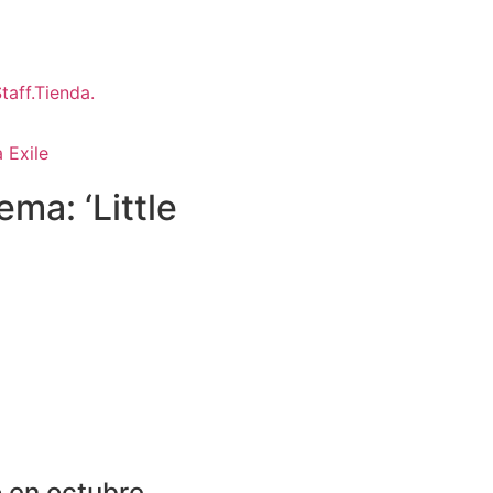
 Exile
ma: ‘Little
 en octubre.