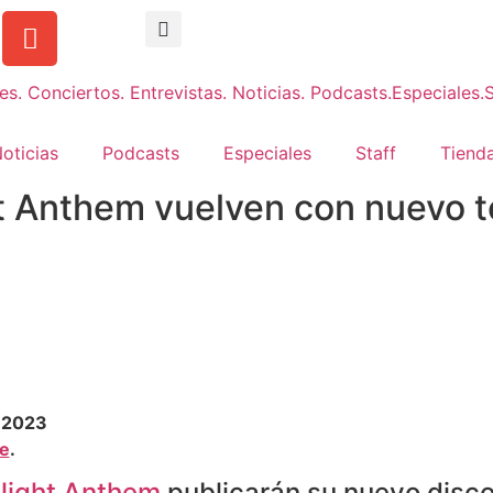
oticias
Podcasts
Especiales
Staff
Tienda
 Anthem vuelven con nuevo te
 2023
ne
.
light Anthem
publicarán su nuevo disco