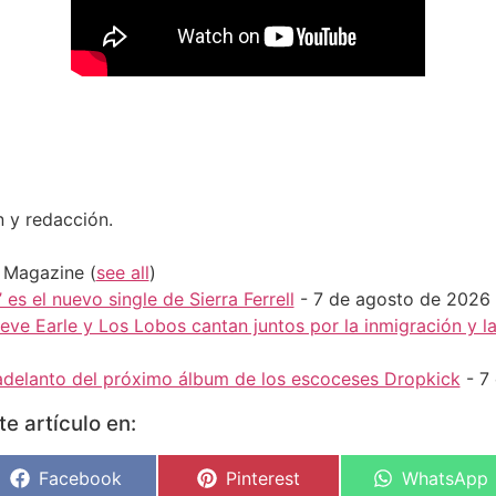
n y redacción.
H Magazine
(
see all
)
 es el nuevo single de Sierra Ferrell
- 7 de agosto de 2026
Steve Earle y Los Lobos cantan juntos por la inmigración y 
r adelanto del próximo álbum de los escoceses Dropkick
- 7
e artículo en:
Facebook
Pinterest
WhatsApp