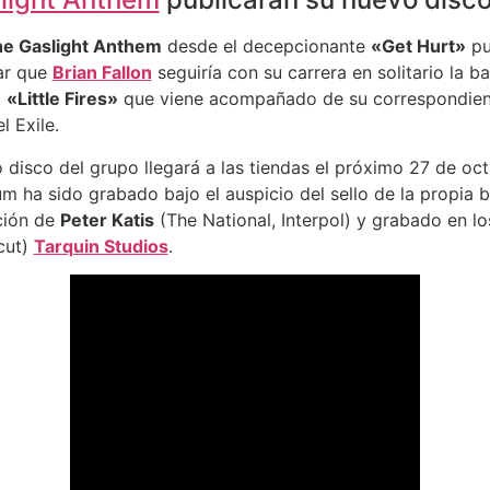
e Gaslight Anthem
desde el decepcionante
«Get Hurt»
pu
ar que
Brian Fallon
seguiría con su carrera en solitario la 
a
«Little Fires»
que viene acompañado de su correspondien
 Exile.
 disco del grupo llegará a las tiendas el próximo 27 de octu
bum ha sido grabado bajo el auspicio del sello de la propia
ción de
Peter Katis
(The National, Interpol) y grabado en lo
cut)
Tarquin Studios
.