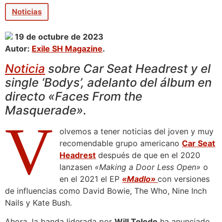
Noticias
19 de octubre de 2023
Autor:
Exile SH Magazine
.
Noticia
sobre Car Seat Headrest y el
single ‘Bodys’, adelanto del álbum en
directo «Faces From the
Masquerade».
V
olvemos a tener noticias del joven y muy
recomendable grupo americano
Car Seat
Headrest
después de que en el 2020
lanzasen
«Making a Door Less Open»
o
en el 2021 el EP
«Madlo»
con versiones
de influencias como David Bowie, The Who, Nine Inch
Nails y Kate Bush.
Ahora, la banda liderada por
Will Toledo
ha anunciado