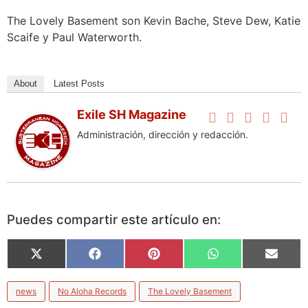
The Lovely Basement son Kevin Bache, Steve Dew, Katie
Scaife y Paul Waterworth.
About
Latest Posts
Exile SH Magazine
Administración, dirección y redacción.
Puedes compartir este artículo en:
X
Facebook
Pinterest
WhatsApp
Email
(Twitter)
news
No Aloha Records
The Lovely Basement