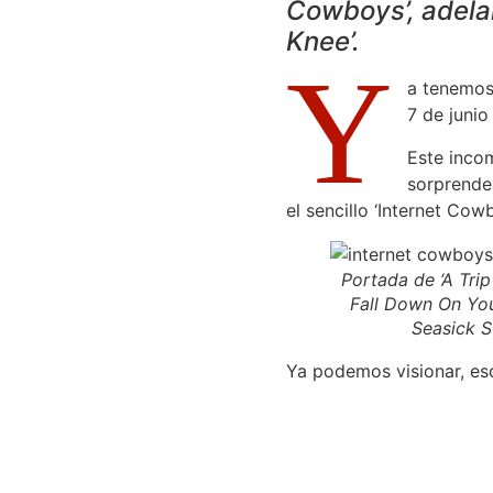
Cowboys’, adelan
Knee
’.
Y
a tenemos
7 de junio 
Este inco
sorprende
el sencillo ‘Internet Cow
Portada de ‘A Tri
Fall Down On You
Seasick S
Ya podemos visionar, esc