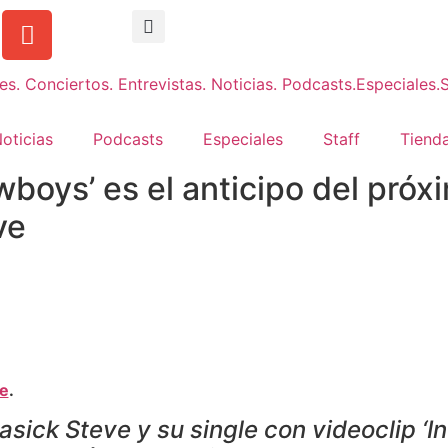
oticias
Podcasts
Especiales
Staff
Tienda
wboys’ es el anticipo del pró
ve
ne
.
sick Steve y su single con videoclip ‘In