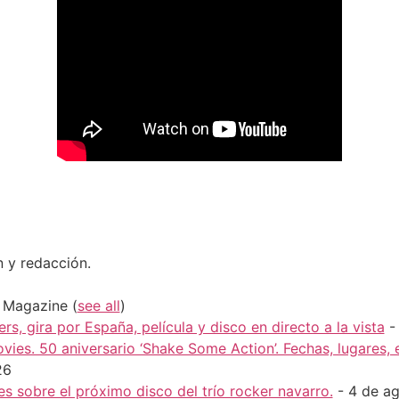
n y redacción.
H Magazine
(
see all
)
rs, gira por España, película y disco en directo a la vista
-
vies. 50 aniversario ‘Shake Some Action’. Fechas, lugares,
26
s sobre el próximo disco del trío rocker navarro.
- 4 de a