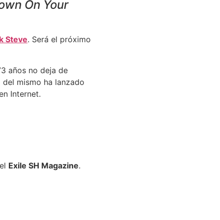
Down On Your
k Steve
. Será el próximo
73 años no deja de
o del mismo ha lanzado
en Internet.
 el
Exile SH Magazine
.