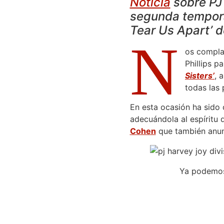
Noticia
sobre PJ 
segunda temporad
Tear Us Apart’ d
N
os compla
Phillips p
Sisters’
, 
todas las 
En esta ocasión ha sido 
adecuándola al espíritu d
Cohen
que también anu
Ya podemos 