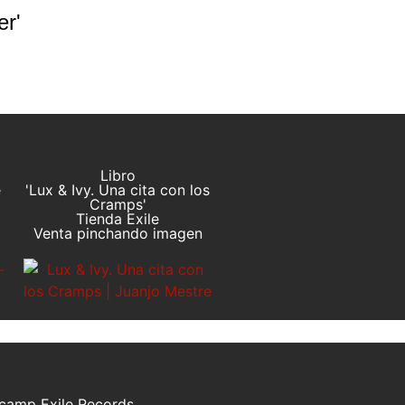
er'
Libro
e
'Lux & Ivy. Una cita con los
Cramps'
Tienda Exile
Venta pinchando imagen
camp Exile Records