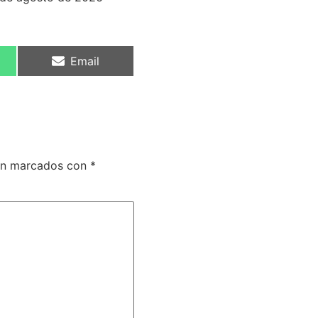
Email
tán marcados con
*