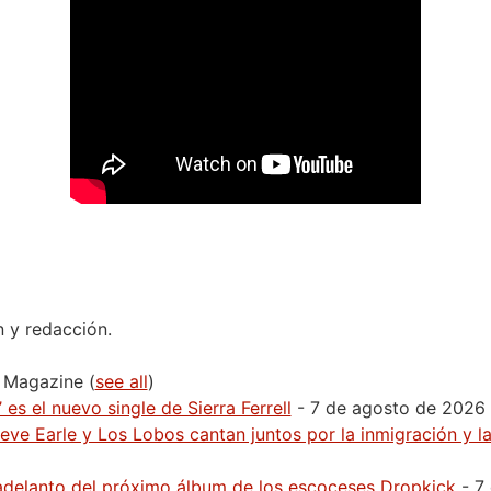
n y redacción.
H Magazine
(
see all
)
 es el nuevo single de Sierra Ferrell
- 7 de agosto de 2026
Steve Earle y Los Lobos cantan juntos por la inmigración y 
r adelanto del próximo álbum de los escoceses Dropkick
- 7