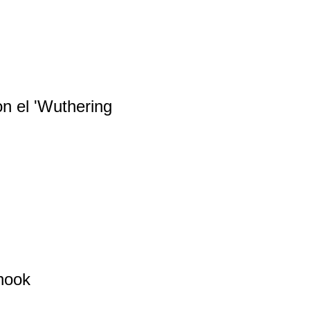
n el 'Wuthering
Shook