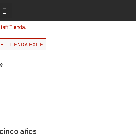
FF
TIENDA EXILE
»
icinco años