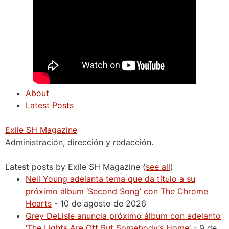
About
Latest Posts
Exile SH Magazine
Administración, dirección y redacción.
Latest posts by Exile SH Magazine
(
see all
)
Neil Young adelanta tema que da título a su
próximo álbum ‘Second Song’ con The Chrome
Hearts
- 10 de agosto de 2026
Grey DeLisle anuncia próximo álbum con adelanto
‘The Lights Are Off But Somebody’s Home’
- 9 de