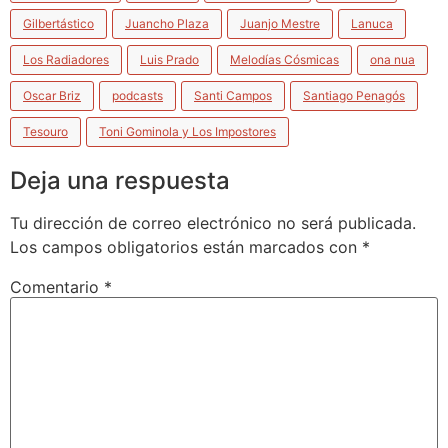
Gilbertástico
Juancho Plaza
Juanjo Mestre
Lanuca
Los Radiadores
Luis Prado
Melodías Cósmicas
ona nua
Oscar Briz
podcasts
Santi Campos
Santiago Penagós
Tesouro
Toni Gominola y Los Impostores
Deja una respuesta
Tu dirección de correo electrónico no será publicada.
Los campos obligatorios están marcados con
*
Comentario
*