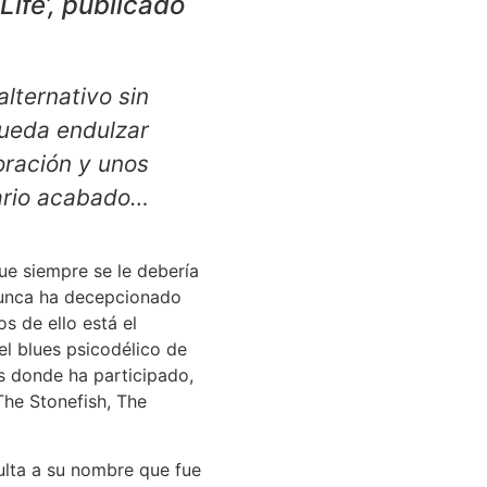
ife’, publicado
lternativo sin
pueda endulzar
oración y unos
nario acabado…
que siempre se le debería
 nunca ha decepcionado
s de ello está el
el blues psicodélico de
s donde ha participado,
he Stonefish, The
ulta a su nombre que fue