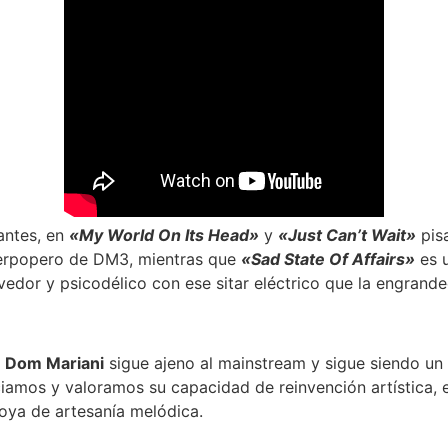
tantes, en
«My World On Its Head»
y
«Just Can’t Wait»
pisa
werpopero de DM3, mientras que
«Sad State Of Affairs»
es u
dor y psicodélico con ese sitar eléctrico que la engrande
.
Dom Mariani
sigue ajeno al mainstream y sigue siendo un
ciamos y valoramos su capacidad de reinvención artística,
oya de artesanía melódica.