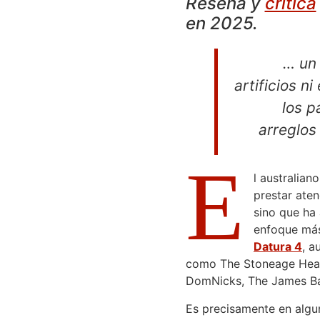
Reseña y
crítica
en 2025.
… un 
artificios 
los p
arreglos
E
l australian
prestar ate
sino que ha 
enfoque má
Datura 4
, a
como The Stoneage Heart
DomNicks, The James B
Es precisamente en algu