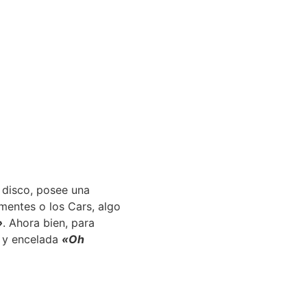
l disco, posee una
mentes o los Cars, algo
»
. Ahora bien, para
 y encelada
«Oh