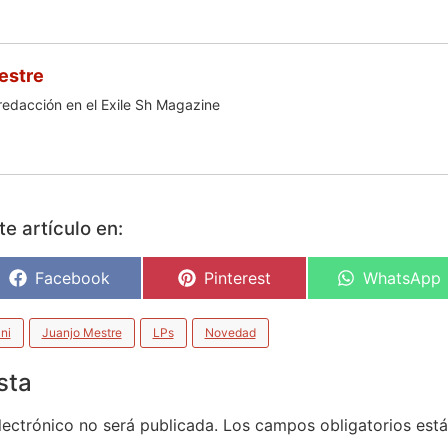
estre
redacción en el Exile Sh Magazine
e artículo en:
Facebook
Pinterest
WhatsApp
ni
Juanjo Mestre
LPs
Novedad
sta
lectrónico no será publicada.
Los campos obligatorios es