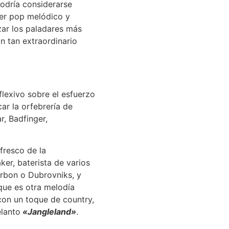
odría considerarse
wer pop melódico y
zar los paladares más
n tan extraordinario
flexivo sobre el esfuerzo
ar la orfebrería de
r, Badfinger,
fresco de la
er, baterista de varios
rbon o Dubrovniks, y
 que es otra melodía
con un toque de country,
elanto
«Jangleland»
.