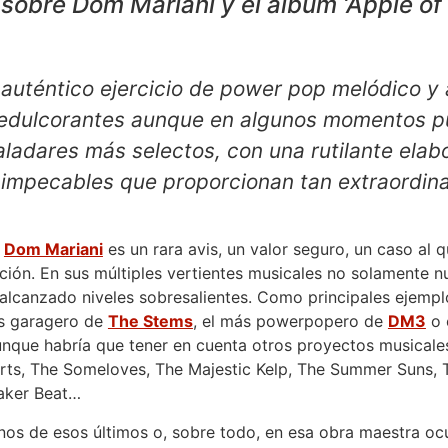
sobre Dom Mariani y el álbum ‘Apple of L
auténtico ejercicio de power pop melódico y a
ni edulcorantes aunque en algunos momentos 
aladares más selectos, con una rutilante elab
 impecables que proporcionan tan extraordi
o
Dom Mariani
es un rara avis, un valor seguro, un caso al 
nción. En sus múltiples vertientes musicales no solamente
alcanzado niveles sobresalientes. Como principales ejemplo
s garagero de
The Stems
, el más powerpopero de
DM3
o 
unque habría que tener en cuenta otros proyectos musicale
s, The Someloves, The Majestic Kelp, The Summer Suns, T
aker Beat…
nos de esos últimos o, sobre todo, en esa obra maestra oc