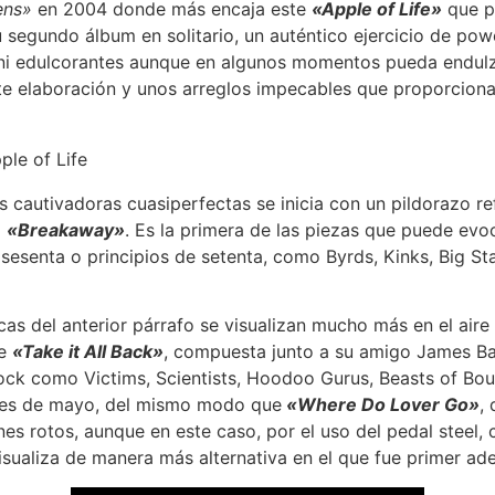
ens»
en 2004 donde más encaja este
«Apple of Life»
que p
 segundo álbum en solitario, un auténtico ejercicio de po
os ni edulcorantes aunque en algunos momentos pueda endul
nte elaboración y unos arreglos impecables que proporciona
 cautivadoras cuasiperfectas se inicia con un pildorazo re
a
«Breakaway»
. Es la primera de las piezas que puede evoc
sesenta o principios de setenta, como Byrds, Kinks, Big Sta
cas del anterior párrafo se visualizan mucho más en el aire 
te
«Take it All Back»
, compuesta junto a su amigo James Bak
ock como Victims, Scientists, Hoodoo Gurus, Beasts of Bou
 mes de mayo, del mismo modo que
«Where Do Lover Go»
,
s rotos, aunque en este caso, por el uso del pedal steel, 
isualiza de manera más alternativa en el que fue primer ad