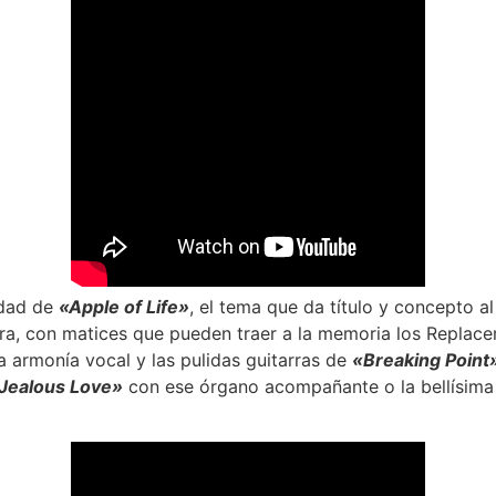
idad de
«Apple of Life»
, el tema que da título y concepto a
ra, con matices que pueden traer a la memoria los Replace
 armonía vocal y las pulidas guitarras de
«Breaking Point
Jealous Love»
con ese órgano acompañante o la bellísima