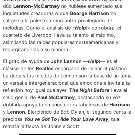
dúo
Lennon-McCartney
no hubiese aumentado sus
inquietudes creadoras o que
George Harrison
no
saltase a la palestra como autor privilegiado de
melodías. Como el análisis de
«
Help!
» corrobora, el
cuarteto de Liverpool lleva su talento al máximo,
asimilando las raíces populares norteamericanas y
regurgitándolas a su manera.
El grito de ayuda de
John Lennon
—
Help!
— es el
clásico de los
Beatles
encargado de iniciar el plástico.
La duda y los miedos de Lennon son la base de un tema
universal e intergeneracional que emociona e invita a la
reflexión hoy igual que ayer.
The Night Before
lleva el
sello genial de
Paul McCartney
, destacando su voz
doblada apoyada en unos coros fabulosos de
Harrison
y
Lennon
. Ejerciendo de Bob Dylan, el segundo canta la
preciosa
You’ve Got To Hide Your Love Away
, que
remata la flauta de Johnnie Scott.