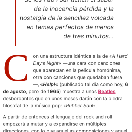
de la inocencia pérdida y la
nostalgia de la sencillez volcada
en temas perfectos de menos
de tres minutos…
C
on una estructura idéntica a la de «
A Hard
Day’s Night
» —una cara con canciones
que aparecían en la película homónima,
otra con canciones que quedaban fuera
—,
«
Help!
«
(publicado tal día como hoy,
6
de agosto
, pero de
1965
) muestra a unos
Beatles
desbordantes que en unos meses darán con la piedra
filosofal de la música pop: «
Rubber Soul
«.
A partir de entonces el lenguaje del rock and roll
empezará a mutar y a expandirse en múltiples
direcciones, con lo que aquellas composiciones y aquel