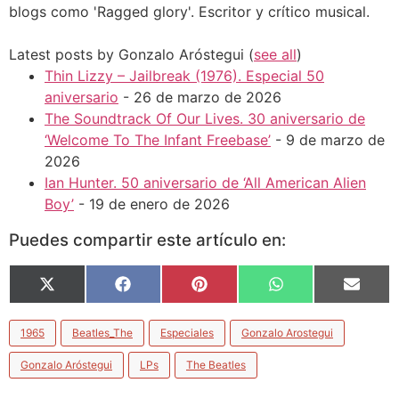
blogs como 'Ragged glory'. Escritor y crítico musical.
Latest posts by Gonzalo Aróstegui
(
see all
)
Thin Lizzy – Jailbreak (1976). Especial 50
aniversario
- 26 de marzo de 2026
The Soundtrack Of Our Lives. 30 aniversario de
‘Welcome To The Infant Freebase’
- 9 de marzo de
2026
Ian Hunter. 50 aniversario de ‘All American Alien
Boy’
- 19 de enero de 2026
Puedes compartir este artículo en:
X
Facebook
Pinterest
WhatsApp
Email
(Twitter)
1965
Beatles_The
Especiales
Gonzalo Arostegui
Gonzalo Aróstegui
LPs
The Beatles