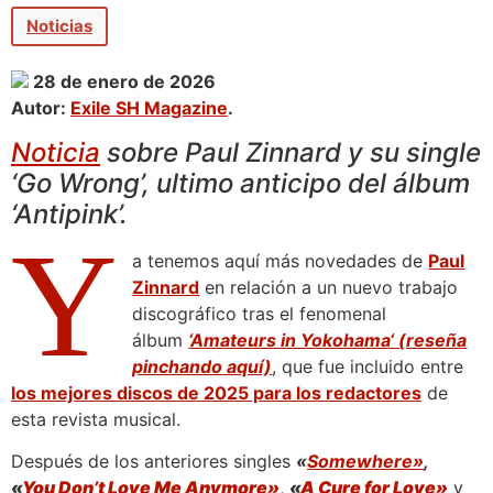
Noticias
28 de enero de 2026
Autor:
Exile SH Magazine
.
Noticia
sobre Paul Zinnard y su single
‘Go Wrong’, ultimo anticipo del álbum
‘Antipink’.
Y
a tenemos aquí más novedades de
Paul
Zinnard
en relación a un nuevo trabajo
discográfico tras el fenomenal
álbum
‘Amateurs in Yokohama‘ (reseña
pinchando aquí)
, que fue incluido entre
los mejores discos de 2025 para los redactores
de
esta revista musical.
Después de los anteriores singles
«
Somewhere»
,
«
You Don’t Love Me Anymore»
,
«
A Cure for Love»
y