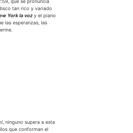
2:59, que se pronuncia
isco tan rico y variado
ew York la voz
y el piano
e las esperanzas, las
uerme.
í, ninguno supera a esta
tilos que conforman el