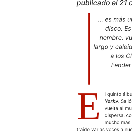
publicado el 21 
… es más un
disco. E
nombre, vu
largo y calei
a los C
Fender 
E
l quinto ál
York»
. Sali
vuelta al m
dispersa, co
mucho más c
traído varias veces a n