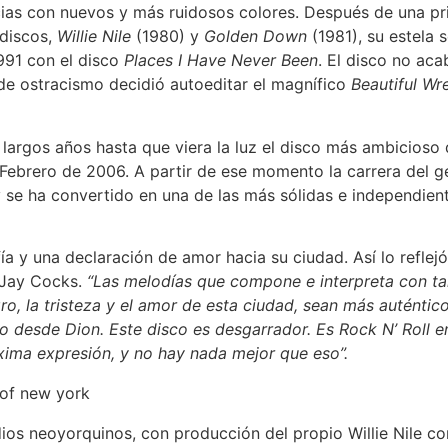
cias con nuevos y más ruidosos colores. Después de una pr
discos,
Willie Nile
(1980) y
Golden Down
(1981), su estela
991 con el disco
Places I Have Never Been
. El disco no aca
de ostracismo decidió autoeditar el magnífico
Beautiful W
 largos años hasta que viera la luz el disco más ambicioso 
Febrero de 2006. A partir de ese momento la carrera del g
y se ha convertido en una de las más sólidas e independien
ía y una declaración de amor hacia su ciudad. Así lo reflejó 
a Jay Cocks.
“Las melodías que compone e interpreta con tan
igro, la tristeza y el amor de esta ciudad, sean más auténtic
 desde Dion. Este disco es desgarrador. Es Rock N’ Roll e
ima expresión, y no hay nada mejor que eso”.
ios neoyorquinos, con producción del propio Willie Nile co