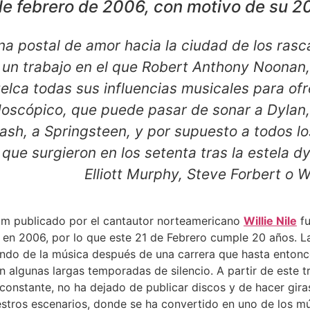
de febrero de 2006, con motivo de su 20
a postal de amor hacia la ciudad de los rasc
s un trabajo en el que Robert Anthony Noonan
elca todas sus influencias musicales para of
doscópico, que puede pasar de sonar a Dylan,
lash, a Springsteen, y por supuesto a todos lo
que surgieron en los setenta tras la estela d
Elliott Murphy, Steve Forbert o
bum publicado por el cantautor norteamericano
Willie Nile
f
ó en 2006, por lo que este 21 de Febrero cumple 20 años. L
undo de la música después de una carrera que hasta entonc
n algunas largas temporadas de silencio. A partir de este t
onstante, no ha dejado de publicar discos y de hacer giras
uestros escenarios, donde se ha convertido en uno de los 