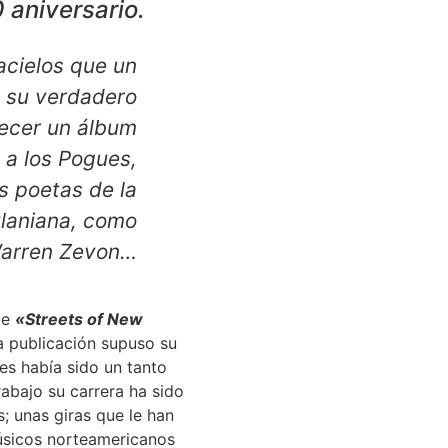
 aniversario.
acielos que un
, su verdadero
recer un álbum
 a los Pogues,
s poetas de la
ylaniana, como
 Warren Zevon…
ue
«Streets of New
a publicación supuso su
es había sido un tanto
rabajo su carrera ha sido
; unas giras que le han
músicos norteamericanos