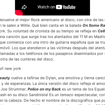
devuelve el mejor Rock americano al disco, con otra de las c
 le salen a Willie. Qué bien canta en la balada
On Some Ra
York. Su voluntad de cronista de su tiempo se refleja en
Cel
una canción que surge tras los atentados del 11 M en Madri
 que comienza con una intro de guitarra española que se tr
móvil. Los que atendieron a las víctimas después del atent
 llamadas a los teléfonos de los pasajeros diseminados por 
otra de las cumbres del disco.
eauty
vuelve a teñirse de Dylan, una emotiva y tierna canci
y de esperanzas. La única versión del disco refleja el amor
a Joe Strummer.
Police on my Back
es un tema de los Equal
lash en su disco Sandinista! Es un temazo espectacular, con
 en la cabeza. De hecho el nombre de la discográfica que p