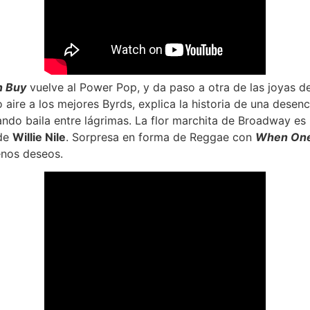
n Buy
vuelve al Power Pop, y da paso a otra de las joyas de
o aire a los mejores Byrds, explica la historia de una dese
do baila entre lágrimas. La flor marchita de Broadway es 
 de
Willie Nile
. Sorpresa en forma de Reggae con
When One
enos deseos.