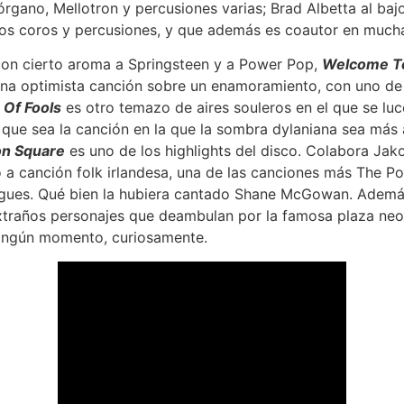
órgano, Mellotron y percusiones varias; Brad Albetta al baj
 los coros y percusiones, y que además es coautor en much
on cierto aroma a Springsteen y a Power Pop,
Welcome T
una optimista canción sobre un enamoramiento, con uno de 
Of Fools
es otro temazo de aires souleros en el que se luc
que sea la canción en la que la sombra dylaniana sea más
on Square
es uno de los highlights del disco. Colabora Jak
o a canción folk irlandesa, una de las canciones más The 
ogues. Qué bien la hubiera cantado Shane McGowan. Además 
extraños personajes que deambulan por la famosa plaza neo
ningún momento, curiosamente.