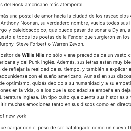
ns del Rock americano más atemporal.
más una postal de amor hacia la ciudad de los rascacielos 
t Anthony Noonan, su verdadero nombre, vuelca todas sus i
rgo y caleidoscópico, que puede pasar de sonar a Dylan, a 
uesto a todos los poetas de la Fender que surgieron en los s
Murphy, Steve Forbert o Warren Zevon.
ositor de
Willie Nile
no sólo viene precedida de un vasto c
icana y del Punk inglés. Además, sus letras están muy bie
 de reflejar la realidad de su tiempo, y también a explicar
tadounidense con el sueño americano. Aun así en sus disco
de optimismo, quizás debido a su humanidad y a su empatí
es en la vida, o a los que la sociedad se empeña en dejar a
Literatura inglesa. Un tipo culto que cuenta sus historias a 
tir muchas emociones tanto en sus discos como en direct
ue cargar con el peso de ser catalogado como un nuevo Dy