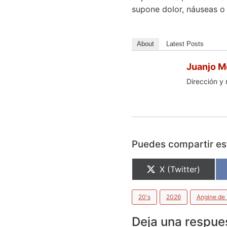
supone dolor, náuseas o
About
Latest Posts
Juanjo M
Dirección y 
Puedes compartir est
X (Twitter)
20's
2026
Angine de 
Deja una respue