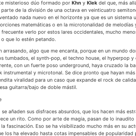
ste misterioso dúo formado por
Khn
y
Klek
del que, más all
 parte de la división de una octava en veinticuatro semito
inventado nada nuevo en el horizonte ya que es un sistema u
porciones matemáticas o en la microtonalidad de melodías 
 frecuente verlo por estos lares occidentales, mucho meno
o que lo estén petando.
án arrasando, algo que me encanta, porque en un mundo don
ridos tumbados, el synth-pop, el techno house, el hyperpop y
rente, con un fuerte poso underground, haya cruzado la ba
 instrumental y microtonal. Se dice pronto que hayan más 
endita viralidad para un caso que expande el rock de calid
sa guitarra/bajo de doble mástil.
o se añaden sus disfraces absurdos, que los hacen más estr
ce un rito. Como por arte de magia, pasan de lo inaudito 
a la fascinación. Eso se ha visibilizado mucho más en su ac
ue los ha elevado hasta cotas impensables de popularidad 