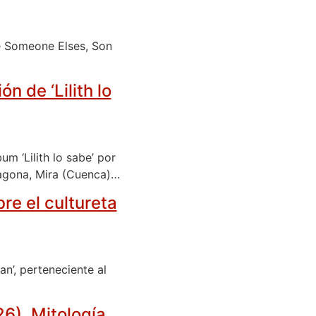
e Someone Elses, Son
 de ‘Lilith lo
m ‘Lilith lo sabe’ por
rragona, Mira (Cuenca)…
bre el cultureta
n’, perteneciente al
6). Mitología,