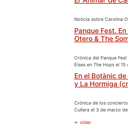
El ‘Animal’ de Ca
Noticia sobre Carolina Ot
Panque Fest. En
Otero & The Som
Crónica del Panque Fest
Elses en The Hops el 15 
En el Botànic de
y La Hormiga (c
Crónica de los conciert
Cullera el 3 de marzo de
←
older