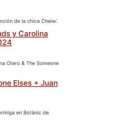
nción de la chica Cheiw’.
uds y Carolina
2024
lina Otero & The Someone
one Elses + Juan
ormiga en Botànic de