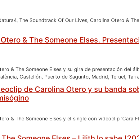
atura4, The Soundtrack Of Our Lives, Carolina Otero & Th
 Otero & The Someone Elses. Presentación
tero & The Someone Elses y su gira de presentación del álbu
 València, Castellón, Puerto de Sagunto, Madrid, Teruel, Ta
ideoclip de Carolina Otero y su banda so
misógino
tero & The Someone Elses y el single con videoclip ‘Cara Fla
 The Someone Elses – Lilith lo sabe (202