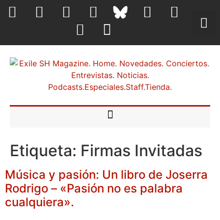
Etiqueta:
Firmas Invitadas
Música y pasión: Un libro de Joserra
Rodrigo – «Pasión no es palabra
cualquiera».