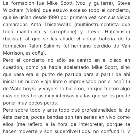
La formación fue Mike Scott (voz y guitarra), Steve
Wickham (violín) que estuvo excelso todo el concierto,
que se unían desde 1990 por primera vez con sus viejos
camaradas Anto Thistlewaite (multiinstrumentista que
tocó mandolina y saxophone) y Trevor Hutchinson
(bajista), al que se les añade el actual batería de la
formación Ralph Salmins (el hermano perdido de Van
Morrison, es coña).
Pero el concierto no sólo se centró en el disco en
cuestión, como ya había adelantado Mike Scott, sino
que «ese era el punto de partida para a partir de ahí
iniciar un nuevo viaje libre e improvisado por el espíritu
de Waterboys» y vaya si lo hicieron, porque fueron algo
más de dos horas muy intensas y a las que se les puede
poner muy pocos peros.
Pero sobre todo y ante todo qué profesionalidad la de
ésta banda, pocas bandas son tan serias en vivo como
ellos (me refiero a la hora de interpretar, porque te
hacen moverte y son superdivertidos, no confundir), y