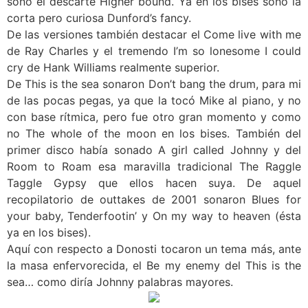
sonó el descarte Higher bound. Ya en los bises sonó la
corta pero curiosa Dunford’s fancy.
De las versiones también destacar el Come live with me
de Ray Charles y el tremendo I’m so lonesome I could
cry de Hank Williams realmente superior.
De This is the sea sonaron Don’t bang the drum, para mi
de las pocas pegas, ya que la tocó Mike al piano, y no
con base rítmica, pero fue otro gran momento y como
no The whole of the moon en los bises. También del
primer disco había sonado A girl called Johnny y del
Room to Roam esa maravilla tradicional The Raggle
Taggle Gypsy que ellos hacen suya. De aquel
recopilatorio de outtakes de 2001 sonaron Blues for
your baby, Tenderfootin’ y On my way to heaven (ésta
ya en los bises).
Aquí con respecto a Donosti tocaron un tema más, ante
la masa enfervorecida, el Be my enemy del This is the
sea… como diría Johnny palabras mayores.