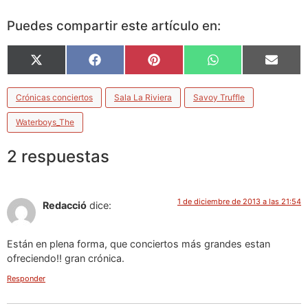
Puedes compartir este artículo en:
X
Facebook
Pinterest
WhatsApp
Email
(Twitter)
Crónicas conciertos
Sala La Riviera
Savoy Truffle
Waterboys_The
2 respuestas
1 de diciembre de 2013 a las 21:54
Redacció
dice:
Están en plena forma, que conciertos más grandes estan
ofreciendo!! gran crónica.
Responder