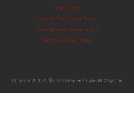
Ragged Glory
Spanish Blogs Dream Team
Rock & More by Addison de Witt
ESPACIO WOODY/JAGGER
Copyright 2026 © All rights Reserved. Exile SH Magazine