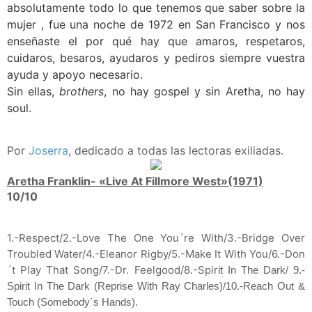
absolutamente todo lo que tenemos que saber sobre la
mujer , fue una noche de 1972 en San Francisco y nos
enseñaste el por qué hay que amaros, respetaros,
cuidaros, besaros, ayudaros y pediros siempre vuestra
ayuda y apoyo necesario.
Sin ellas,
brothers
, no hay gospel y sin Aretha, no hay
soul.
Por
Joserra
, dedicado a todas las lectoras exiliadas.
Aretha Franklin- «Live At Fillmore West»(1971)
10/10
1.-Respect/2.-Love The One You´re With/3.-Bridge Over
Troubled Water/4.-Eleanor Rigby/5.-Make It With You/6.-Don
´t Play That Song/7.-Dr. Feelgood/8.-Spir
it In The Dark/ 9.-
Spirit In The Dark (Reprise With Ray Charles)/10.-Reach Out &
Touch (Somebody´s Hands).