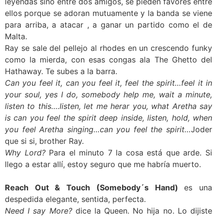
leyendas sino entre dos amigos, se pieden favores entre
ellos porque se adoran mutuamente y la banda se viene
para arriba, a atacar , a ganar un partido como el de
Malta.
Ray se sale del pellejo al rhodes en un crescendo funky
como la mierda, con esas congas ala The Ghetto del
Hathaway. Te subes a la barra.
Can you feel it, can you feel it, feel the spirit…feel it in
your soul, yes I do, somebody help me, wait a minute,
listen to this….listen, let me herar you, what Aretha say
is can you feel the spirit deep inside, listen, hold, when
you feel Aretha singing…can you feel the spirit…
Joder
que si si, brother Ray.
Why Lord?
Para el minuto 7 la cosa está que arde. Si
llego a estar allí, estoy seguro que me habría muerto.
Reach Out & Touch (Somebody´s Hand)
es una
despedida elegante, sentida, perfecta.
Need I say More?
dice la Queen. No hija no. Lo dijiste