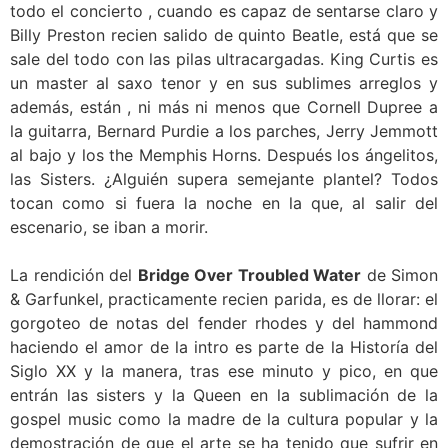
todo el concierto , cuando es capaz de sentarse claro y
Billy Preston recien salido de quinto Beatle, está que se
sale del todo con las pilas ultracargadas. King Curtis es
un master al saxo tenor y en sus sublimes arreglos y
además, están , ni más ni menos que Cornell Dupree a
la guitarra, Bernard Purdie a los parches, Jerry Jemmott
al bajo y los the Memphis Horns. Después los ángelitos,
las Sisters. ¿Alguién supera semejante plantel? Todos
tocan como si fuera la noche en la que, al salir del
escenario, se iban a morir.
La rendición del
Bridge Over Troubled Water
de Simon
& Garfunkel, practicamente recien parida, es de llorar: el
gorgoteo de notas del fender rhodes y del hammond
haciendo el amor de la intro es parte de la Historía del
Siglo XX y la manera, tras ese minuto y pico, en que
entrán las sisters y la Queen en la sublimación de la
gospel music como la madre de la cultura popular y la
demostración de que el arte se ha tenido que sufrir en