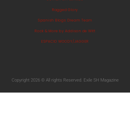
Ragged Glory
Spanish Blogs Dream Team
Rock & More by Addison de Witt
ESPACIO WOODY/JAGGER
Copyright 2026 © All rights Reserved. Exile SH Magazine