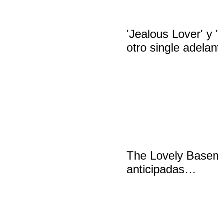
'Jealous Lover' y 
otro single adelant
The Lovely Baseme
anticipadas…