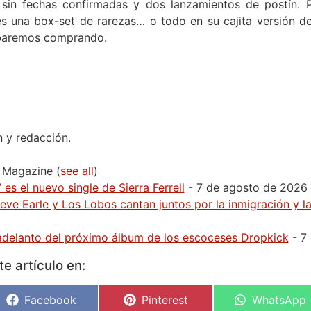
 sin fechas confirmadas y dos lanzamientos de postín. P
s una box-set de rarezas… o todo en su cajita versión d
abaremos comprando.
n y redacción.
H Magazine
(
see all
)
 es el nuevo single de Sierra Ferrell
- 7 de agosto de 2026
Steve Earle y Los Lobos cantan juntos por la inmigración y 
r adelanto del próximo álbum de los escoceses Dropkick
- 7
e artículo en:
Facebook
Pinterest
WhatsApp