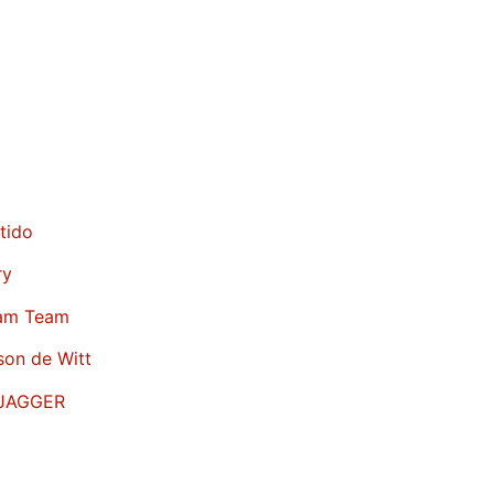
tido
ry
eam Team
son de Witt
JAGGER