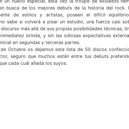
n un nuevo especial, esta vez la troupe de exiliados he
 en busca de los mejores debuts de la historia del rock.
ente de estilos y artistas, poseen el difícil equilibri
no sabe si volverá a pisar un estudio, una fuerza casi so
u discurso más allá de sus propias posibilidades técnicas, ti
 inmediatez brinda, y sin las odiosas expectativas extern
inicial en segundas y terceras partes.
de Octubre os dejamos esta lista de 50 discos confeccio
ctor, seguro que muchos están entre tus debuts preferid
, que cada cuál añada los suyos.