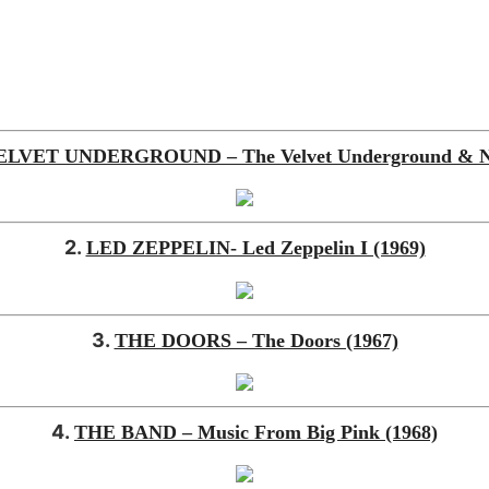
LVET UNDERGROUND – The Velvet Underground & Ni
2.
LED ZEPPELIN- Led Zeppelin I (1969)
3.
THE DOORS – The Doors (1967)
4.
THE BAND – Music From Big Pink (1968)