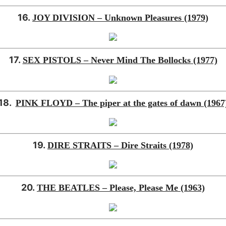
16.
JOY DIVISION – Unknown Pleasures (1979)
17.
SEX PISTOLS – Never Mind The Bollocks (1977)
18.
PINK FLOYD – The piper at the gates of dawn (1967
19.
DIRE STRAITS – Dire Straits (1978)
20.
THE BEATLES – Please, Please Me (1963)