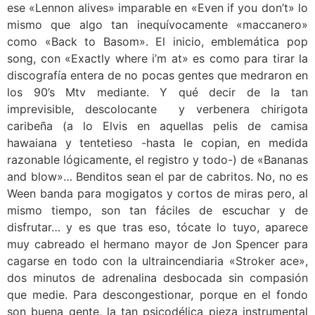
ese «Lennon alives» imparable en «Even if you don’t» lo
mismo que algo tan inequívocamente «maccanero»
como «Back to Basom». El inicio, emblemática pop
song, con «Exactly where i’m at» es como para tirar la
discografía entera de no pocas gentes que medraron en
los 90’s Mtv mediante. Y qué decir de la tan
imprevisible, descolocante y verbenera chirigota
caribeña (a lo Elvis en aquellas pelis de camisa
hawaiana y tentetieso -hasta le copian, en medida
razonable lógicamente, el registro y todo-) de «Bananas
and blow»… Benditos sean el par de cabritos. No, no es
Ween banda para mogigatos y cortos de miras pero, al
mismo tiempo, son tan fáciles de escuchar y de
disfrutar… y es que tras eso, tócate lo tuyo, aparece
muy cabreado el hermano mayor de Jon Spencer para
cagarse en todo con la ultraincendiaria «Stroker ace»,
dos minutos de adrenalina desbocada sin compasión
que medie. Para descongestionar, porque en el fondo
son buena gente, la tan psicodélica pieza instrumental