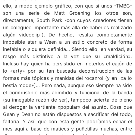
ello, a modo ejemplo gráfico, con que si unos -TMBG-
son una serie de Matt Groening los otros son,
directamente, South Park -con cuyos creadores tienen
un colegueo importante más allá de haberles realizado
algún videoclip-). De hecho, resulta completamente
imposible atar a Ween a un estilo concreto de forma
inefable o siquiera definida… Siendo ello, en verdad, su
rasgo más distintivo a la vez que su «maldición».
Incluso hay quien ha persistido en meterlos el cajón de
lo «arty» por su tan buscada deconstrucción de las
formas más tópicas y manidas del rocanrol (y en «a lo
bestia mode»)… Pero nada, aunque eso siempre ha sido
el combustible más admitido y funcional de la banda
(su innegable razón de ser), tampoco acierta de pleno
al derogar la vertiente «popular» del asunto. Cosa que
Gean y Dean no están dispuestos a sacrificar del todo,
faltaría. Y así, que con esta gente podríamos echar el
mes aquí a base de matices y puñetillas muchas, entre