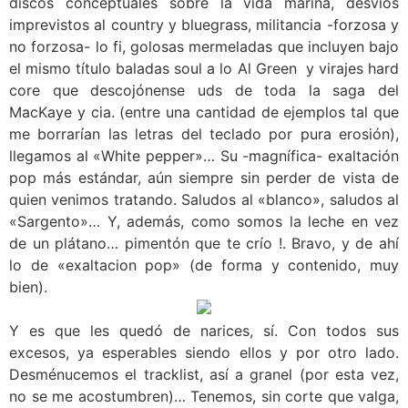
discos conceptuales sobre la vida marina, desvios
imprevistos al country y bluegrass, militancia -forzosa y
no forzosa- lo fi, golosas mermeladas que incluyen bajo
el mismo título baladas soul a lo Al Green y virajes hard
core que descojónense uds de toda la saga del
MacKaye y cia. (entre una cantidad de ejemplos tal que
me borrarían las letras del teclado por pura erosión),
llegamos al «White pepper»… Su -magnífica- exaltación
pop más estándar, aún siempre sin perder de vista de
quien venimos tratando. Saludos al «blanco», saludos al
«Sargento»… Y, además, como somos la leche en vez
de un plátano… pimentón que te crío !. Bravo, y de ahí
lo de «exaltacion pop» (de forma y contenido, muy
bien).
Y es que les quedó de narices, sí. Con todos sus
excesos, ya esperables siendo ellos y por otro lado.
Desménucemos el tracklist, así a granel (por esta vez,
no se me acostumbren)… Tenemos, sin corte que valga,