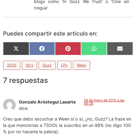
blogs como 'In Guzz We Trust' o 'Cine sin
tregua'
Puedes compartir este artículo en:
X
Facebook
Pinterest
WhatsApp
Email
(Twitter)
2000
90's
Guzz
LPs
Ween
7 respuestas
28 de mayo de 2015 a las
Gonzalo Aróstegui Lasarte
06:28
dice:
Creo que debo escuchar a Ween sí o sí, ¿no, Guzz? La frase en
la que mencionas a TSOOL la suscribo en un 99% (no digo 100
% por no hacerte la pelota).