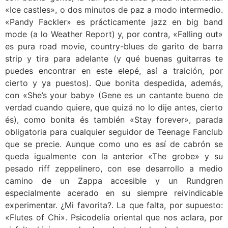
«Ice castles», o dos minutos de paz a modo intermedio.
«Pandy Fackler» es prácticamente jazz en big band
mode (a lo Weather Report) y, por contra, «Falling out»
es pura road movie, country-blues de garito de barra
strip y tira para adelante (y qué buenas guitarras te
puedes encontrar en este elepé, así a traición, por
cierto y ya puestos). Que bonita despedida, además,
con «She’s your baby» (Gene es un cantante bueno de
verdad cuando quiere, que quizá no lo dije antes, cierto
és), como bonita és también «Stay forever», parada
obligatoria para cualquier seguidor de Teenage Fanclub
que se precie. Aunque como uno es así de cabrón se
queda igualmente con la anterior «The grobe» y su
pesado riff zeppelinero, con ese desarrollo a medio
camino de un Zappa accesible y un Rundgren
especialmente acerado en su siempre reivindicable
experimentar. ¿Mi favorita?. La que falta, por supuesto:
«Flutes of Chi». Psicodelia oriental que nos aclara, por