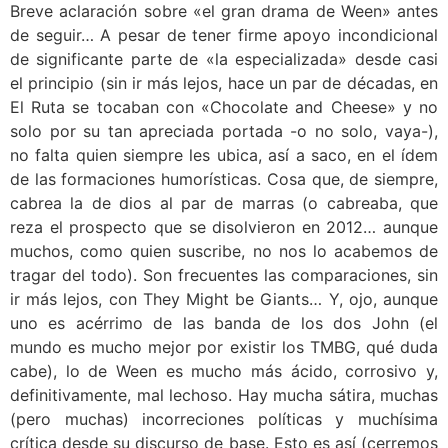
Breve aclaración sobre «el gran drama de Ween» antes
de seguir… A pesar de tener firme apoyo incondicional
de significante parte de «la especializada» desde casi
el principio (sin ir más lejos, hace un par de décadas, en
El Ruta se tocaban con «Chocolate and Cheese» y no
solo por su tan apreciada portada -o no solo, vaya-),
no falta quien siempre les ubica, así a saco, en el ídem
de las formaciones humorísticas. Cosa que, de siempre,
cabrea la de dios al par de marras (o cabreaba, que
reza el prospecto que se disolvieron en 2012… aunque
muchos, como quien suscribe, no nos lo acabemos de
tragar del todo). Son frecuentes las comparaciones, sin
ir más lejos, con They Might be Giants… Y, ojo, aunque
uno es acérrimo de las banda de los dos John (el
mundo es mucho mejor por existir los TMBG, qué duda
cabe), lo de Ween es mucho más ácido, corrosivo y,
definitivamente, mal lechoso. Hay mucha sátira, muchas
(pero muchas) incorreciones políticas y muchísima
crítica desde su discurso de base. Esto es así (cerremos