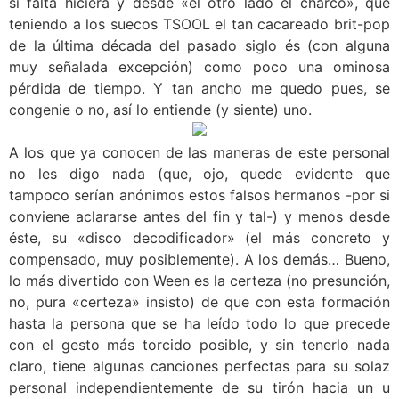
si falta hiciera y desde «el otro lado el charco», que
teniendo a los suecos TSOOL el tan cacareado brit-pop
de la última década del pasado siglo és (con alguna
muy señalada excepción) como poco una ominosa
pérdida de tiempo. Y tan ancho me quedo pues, se
congenie o no, así lo entiende (y siente) uno.
A los que ya conocen de las maneras de este personal
no les digo nada (que, ojo, quede evidente que
tampoco serían anónimos estos falsos hermanos -por si
conviene aclararse antes del fin y tal-) y menos desde
éste, su «disco decodificador» (el más concreto y
compensado, muy posiblemente). A los demás… Bueno,
lo más divertido con Ween es la certeza (no presunción,
no, pura «certeza» insisto) de que con esta formación
hasta la persona que se ha leído todo lo que precede
con el gesto más torcido posible, y sin tenerlo nada
claro, tiene algunas canciones perfectas para su solaz
personal independientemente de su tirón hacia un u