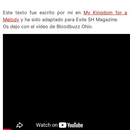
Este texto fue escrito por mi en
My Kingdom for a
Melody
y ha sido adaptado para Exile SH Magazine.
Os dejo con el vídeo de Bloodbuzz Ohio.