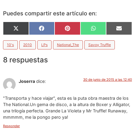
Puedes compartir este artículo en:
X
Facebook
Pinterest
WhatsApp
Email
(Twitter)
10's
2010
LPs
National_The
Savoy Truffle
8 respuestas
30 de junio de 2015 a las 12:40
Joserra
dice:
"Transporta y hace viajar", esta es la puta obra maestra de los
The National.Un gema de disco, a la altura de Boxer y Alligator,
una trilogía perfecta. Grande La Violeta y Mr Truffle! Runaway,
mmmmm, me la pongo pero ya!
Responder