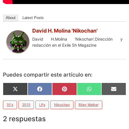
About
Latest Posts
David H. Molina 'Nikochan'
David H.Molina 'Nikochan'.Dirección y
redacción en el Exile Sh Magazine
Puedes compartir este artículo en:
X
Facebook
Pinterest
WhatsApp
Email
(Twitter)
10's
2015
LPs
Nikochan
Riley Walker
2 respuestas