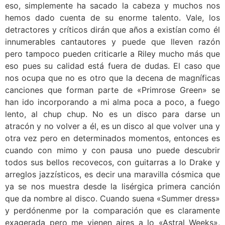
eso, simplemente ha sacado la cabeza y muchos nos
hemos dado cuenta de su enorme talento. Vale, los
detractores y críticos dirán que años a existían como él
innumerables cantautores y puede que lleven razón
pero tampoco pueden criticarle a Riley mucho más que
eso pues su calidad está fuera de dudas. El caso que
nos ocupa que no es otro que la decena de magníficas
canciones que forman parte de «Primrose Green» se
han ido incorporando a mi alma poca a poco, a fuego
lento, al chup chup. No es un disco para darse un
atracón y no volver a él, es un disco al que volver una y
otra vez pero en determinados momentos, entonces es
cuando con mimo y con pausa uno puede descubrir
todos sus bellos recovecos, con guitarras a lo Drake y
arreglos jazzísticos, es decir una maravilla cósmica que
ya se nos muestra desde la lisérgica primera canción
que da nombre al disco. Cuando suena «Summer dress»
y perdónenme por la comparación que es claramente
exagerada pero me vienen aires a lo «Astral Weeks»,