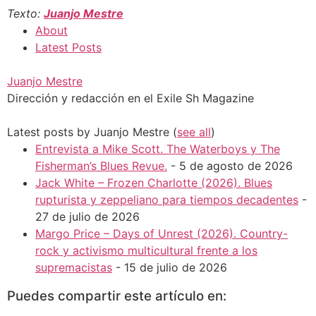
Texto:
Juanjo Mestre
About
Latest Posts
Juanjo Mestre
Dirección y redacción en el Exile Sh Magazine
Latest posts by Juanjo Mestre
(
see all
)
Entrevista a Mike Scott. The Waterboys y The
Fisherman’s Blues Revue.
- 5 de agosto de 2026
Jack White – Frozen Charlotte (2026). Blues
rupturista y zeppeliano para tiempos decadentes
-
27 de julio de 2026
Margo Price – Days of Unrest (2026). Country-
rock y activismo multicultural frente a los
supremacistas
- 15 de julio de 2026
Puedes compartir este artículo en: