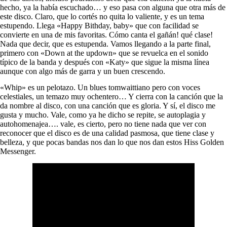
hecho, ya la había escuchado… y eso pasa con alguna que otra más de
este disco. Claro, que lo cortés no quita lo valiente, y es un tema
estupendo. Llega «Happy Bithday, baby» que con facilidad se
convierte en una de mis favoritas. Cómo canta el gañán! qué clase!
Nada que decir, que es estupenda. Vamos llegando a la parte final,
primero con «Down at the updown» que se revuelca en el sonido
típico de la banda y después con «Katy» que sigue la misma línea
aunque con algo más de garra y un buen crescendo.
«Whip» es un pelotazo. Un blues tomwaittiano pero con voces
celestiales, un temazo muy ochentero… Y cierra con la canción que la
da nombre al disco, con una canción que es gloria. Y sí, el disco me
gusta y mucho. Vale, como ya he dicho se repite, se autoplagia y
autohomenajea…. vale, es cierto, pero no tiene nada que ver con
reconocer que el disco es de una calidad pasmosa, que tiene clase y
belleza, y que pocas bandas nos dan lo que nos dan estos Hiss Golden
Messenger.