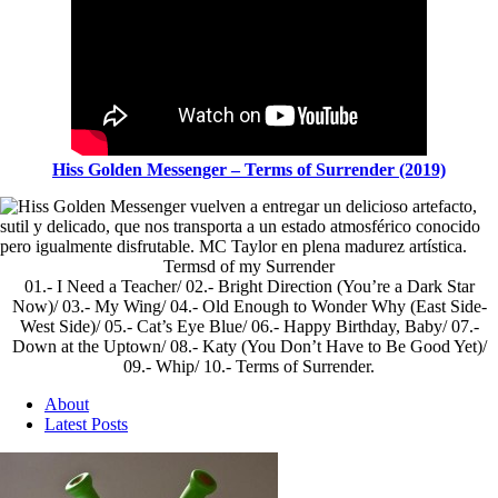
Hiss Golden Messenger – Terms of Surrender (2019)
Termsd of my Surrender
01.- I Need a Teacher/ 02.- Bright Direction (You’re a Dark Star
Now)/ 03.- My Wing/ 04.- Old Enough to Wonder Why (East Side-
West Side)/ 05.- Cat’s Eye Blue/ 06.- Happy Birthday, Baby/ 07.-
Down at the Uptown/ 08.- Katy (You Don’t Have to Be Good Yet)/
09.- Whip/ 10.- Terms of Surrender.
About
Latest Posts