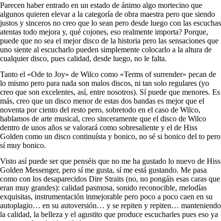
Parecen haber entrado en un estado de ánimo algo mortecino que
algunos quieren elevar a la categoría de obra maestra pero que siendo
justos y sinceros no creo que lo sean pero desde luego con las escuchas
atentas todo mejora y, qué cojones, eso realmente importa? Porque,
puede que no sea el mejor disco de la historia pero las sensaciones que
uno siente al escucharlo pueden simplemente colocarlo a la altura de
cualquier disco, pues calidad, desde luego, no le falta.
Tanto el «Ode to Joy» de Wilco como «Terms of surrender» pecan de
lo mismo pero para nada son malos discos, ni tan solo regulares (yo
creo que son excelentes, así, entre nosotros). Sí puede que menores. Es
más, creo que un disco menor de estas dos bandas es mejor que el
noventa por ciento del resto pero, sobretodo en el caso de Wilco,
hablamos de arte musical, creo sinceramente que el disco de Wilco
dentro de unos años se valorará como sobresaliente y el de Hiss
Golden como un disco continuísta y bonico, no sé si bonico del to pero
sí muy bonico.
Visto así puede ser que penséis que no me ha gustado lo nuevo de Hiss
Golden Messenger, pero sí me gusta, sí me está gustando. Me pasa
como con los desaparecidos Dire Straits (no, no pongáis esas caras que
eran muy grandes): calidad pasmosa, sonido reconocible, melodías
exquisitas, instrumentación inmejorable pero poco a poco caen en su
autoplagio… en su autoversión… y se repiten y repiten… manteniendo
la calidad, la belleza y el agustito que produce escucharles pues eso ya