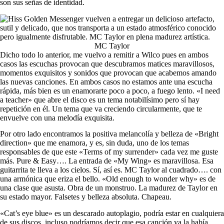
son sus señas de identidad.
MC Taylor
Dicho todo lo anterior, me vuelvo a remitir a Wilco pues en ambos
casos las escuchas provocan que descubramos matices maravillosos,
momentos exquisitos y sonidos que provocan que acabemos amando
las nuevas canciones. En ambos casos no estamos ante una escucha
rápida, más bien es un enamorarte poco a poco, a fuego lento. «I need
a teacher» que abre el disco es un tema notabilísimo pero sí hay
repetición en él. Un tema que va creciendo circularmente, que te
envuelve con una melodía exquisita.
Por otro lado encontramos la positiva melancolía y belleza de «Bright
direction» que me enamora, y es, sin duda, uno de los temas
responsables de que este «Terms of my surrender» cada vez me guste
más. Pure & Easy…. La entrada de «My Wing» es maravillosa. Esa
guitarrita te lleva a los cielos. Sí, así es. MC Taylor al cuadrado…. con
una armónica que eriza el bello. «Old enough to wonder why» es de
una clase que asusta. Obra de un monstruo. La madurez de Taylor en
su estado mayor. Falsetes y belleza absoluta. Chapeau.
«Cat’s eye blue» es un descarado autoplagio, podría estar en cualquiera
de sus discos, incluso podríamos decir que esa canción ya la había