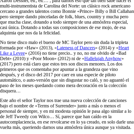
Aaron Dessner, etc, etc… , para darnos eso que tan bien sabe hacer el
multi-instrumentista de Carolina del Norte: un clásico rock americano
cercano a grandes talentos como Bonnie «Prince» Billy o Bill Callahan
pero siempre dando pinceladas de folk, blues, country y mucha pero
que mucha clase, dotando a todo siempre de una atmósfera especial,
casi única. Dotando a todas sus composiciones de ese mojo, de esa
alquimia que nos da la felicidad.
No tiene disco malo el bueno de MC Taylor pero sin duda la tripleta
formada por «Haw» (2013), «
Lateness of Dancers
» (2014) y «
Heart
Like a Levee
» (2016) no tiene precio.. y no, no me olvido de «Bad
Debt» (2010) y «Poor Moon» (2012) ni de «
Hallelujah Anyhow
»
(2017) pero está claro que estos tres son discos menores. Los dos
primeros que os comentaba por apuntar a la grandeza que vino
después, y el disco del 2017 por caer en una especie de piloto
automático, o auto-versión que sin disgustar no caló, y no aguantó el
paso de los meses quedando como mera decoración en la colección
disquera…
Este año el señor Taylor nos trae una nueva colección de canciones
bajo el nombre de «Terms of Surrender» junto a más o menos el
personal de siempre, y en mi modesta opinión le pasa algo similar a lo
de Jeff Tweedy con Wilco… Sí, parece que han caído en la
autocomplaciencia, en ese revolcarse en lo ya creado, en solo darle una
vuelta más, queriendo darnos una atmósfera única aunque ya visitada.