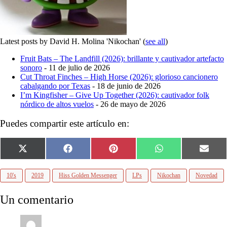
Latest posts by David H. Molina 'Nikochan'
(
see all
)
Fruit Bats – The Landfill (2026): brillante y cautivador artefacto
sonoro
- 11 de julio de 2026
Cut Throat Finches – High Horse (2026): glorioso cancionero
cabalgando por Texas
- 18 de junio de 2026
I’m Kingfisher – Give Up Together (2026): cautivador folk
nórdico de altos vuelos
- 26 de mayo de 2026
Puedes compartir este artículo en:
Compartir
Compartir
Compartir
Compartir
Compa
X
Facebook
Pinterest
WhatsApp
Email
en
en
en
en
en
(Twitter)
10's
2019
Hiss Golden Messenger
LPs
Nikochan
Novedad
Un comentario