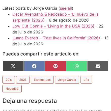
Latest posts by Jorge García
(
see all
)
Oscar Avendaño & Reposado – ‘El huevo de la
serpiente’ (2026)
- 6 de agosto de 2026
Low Cut Connie – ‘Living in the USA’ (2026)
- 22
de julio de 2026
Juana Everett – ‘Past lives in California’ (2026)
- 13
de julio de 2026
Puedes compartir este artículo en:
X
Facebook
Pinterest
WhatsApp
Email
(Twitter)
20's
2021
Eternos_Los
Jorge García
LPs
Novedad
Deja una respuesta