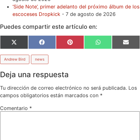
‘Side Note’, primer adelanto del próximo álbum de los
escoceses Dropkick
- 7 de agosto de 2026
Puedes compartir este artículo en:
Compartir
Compartir
Compartir
Compartir
Comp
X
Facebook
Pinterest
WhatsApp
Emai
en
en
en
en
en
(Twitter)
Andrew Bird
news
Deja una respuesta
Tu dirección de correo electrónico no será publicada.
Los
campos obligatorios están marcados con
*
Comentario
*