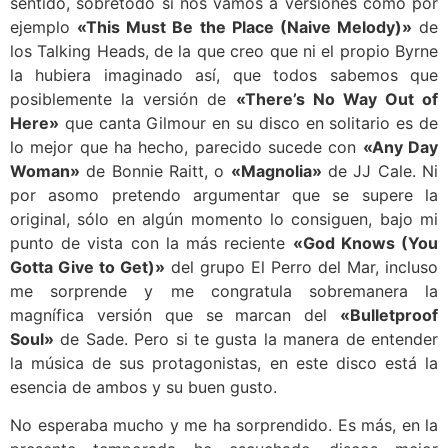
sentido, sobretodo si nos vamos a versiones como por
ejemplo
«This Must Be the Place (Naive Melody)»
de
los Talking Heads, de la que creo que ni el propio Byrne
la hubiera imaginado así, que todos sabemos que
posiblemente la versión de
«There’s No Way Out of
Here»
que canta Gilmour en su disco en solitario es de
lo mejor que ha hecho, parecido sucede con
«Any Day
Woman»
de Bonnie Raitt, o
«Magnolia»
de JJ Cale. Ni
por asomo pretendo argumentar que se supere la
original, sólo en algún momento lo consiguen, bajo mi
punto de vista con la más reciente
«God Knows (You
Gotta Give to Get)»
del grupo El Perro del Mar, incluso
me sorprende y me congratula sobremanera la
magnífica versión que se marcan del
«Bulletproof
Soul»
de Sade. Pero si te gusta la manera de entender
la música de sus protagonistas, en este disco está la
esencia de ambos y su buen gusto.
No esperaba mucho y me ha sorprendido. Es más, en la