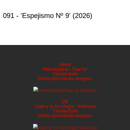
091 - 'Espejismo Nº 9' (2026)
Vinilo
'Mendizabal - Fuerte'
Tienda Exile
Venta pinchando imagen.
CD
'Juan y la Hormiga - València'
Tienda Exile
Venta pinchando imagen.