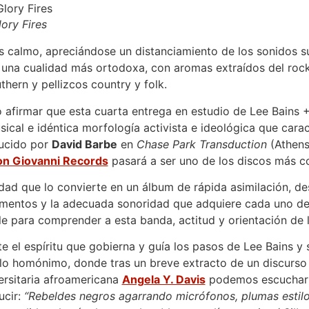
ory Fires
s calmo, apreciándose un distanciamiento de los sonidos s
una cualidad más ortodoxa, con aromas extraídos del roc
thern y pellizcos country y folk.
afirmar que esta cuarta entrega en estudio de Lee Bains +
usical e idéntica morfología activista e ideológica que car
ducido por
David Barbe
en
Chase Park Transduction
(Athens
n Giovanni Records
pasará a ser uno de los discos más c
edad que lo convierte en un álbum de rápida asimilación, des
entos y la adecuada sonoridad que adquiere cada uno de 
e para comprender a esta banda, actitud y orientación de l
 el espíritu que gobierna y guía los pasos de Lee Bains y
lo homónimo, donde tras un breve extracto de un discurso de
versitaria afroamericana
Angela Y. Davis
podemos escuchar l
ucir:
“Rebeldes negros agarrando micrófonos, plumas estilog