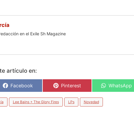
rcía
redacción en el Exile Sh Magazine
e artículo en:
Facebook
Pinterest
WhatsApp
ía
Lee Bains + The Glory Fires
LPs
Novedad