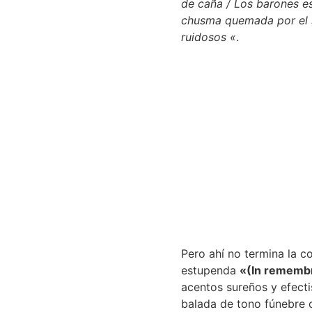
de caña / Los barones es
chusma quemada por el s
ruidosos «
.
Pero ahí no termina la c
estupenda
«(In rememb
acentos sureños y efecti
balada de tono fúnebre c