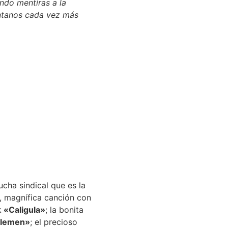
ndo mentiras a la
antanos cada vez más
cha sindical que es la
, magnífica canción con
k
«Caligula»
; la bonita
tlemen»
; el precioso