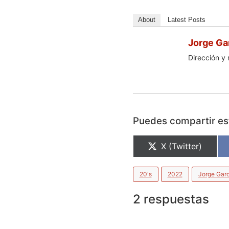
About
Latest Posts
Jorge Ga
Dirección y 
Puedes compartir est
X (Twitter)
20's
2022
Jorge Garc
2 respuestas