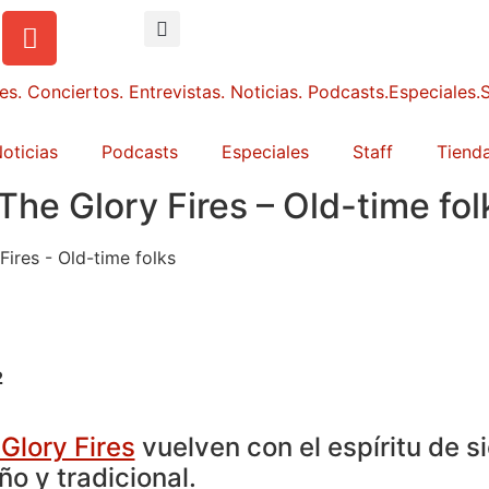
oticias
Podcasts
Especiales
Staff
Tienda
The Glory Fires – Old-time fo
2
Glory Fires
vuelven con el espíritu de s
o y tradicional.