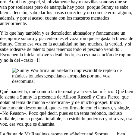
oro. Aquí hay gospel, sí, obviamente hay maravillas sonoras que se
van por souleares pero de anarquía hay poca, porque Sunny se sabe
bien la lección, sabe dar los pasos correctos y no comete error alguno,
además, y por si acaso, cuenta con los maestros mentados
anteriormente.
Y lo que hay también y es demoledor, abrasador y francamente un
despiporre sonoro y placentero es el vozarrón que se gasta la buena de
Sunny. Cómo esa voz en la actualidad no hay muchas, la verdad, y si
sabe rodearse de talento pues tenemos todo el pescado vendido..
Escuchen la inicial «Love’s death bed», eso es una canción de ruptura
y no la del «casio» !!
Qué maravilla, qué sonido tan terrenal y a la vez tan místico. Qué bien
le sienta a Sunny la presencia de Allison Russell y Chris Pierce, que
dotan al tema de mucha «americana» y de mucho gospel. Inicio,
francamente descomunal, que es confirmado con el temazo, y single,
«No Reason». Poco qué decir, pues es un tema redondo, incluso
radiable, con su pegada infalible, su estribillo poderoso y otra vez, esa
voz, esa voz que es dinamita.
La figura de Mr Rawlings asoma en «Shelter and Storm»….. bien