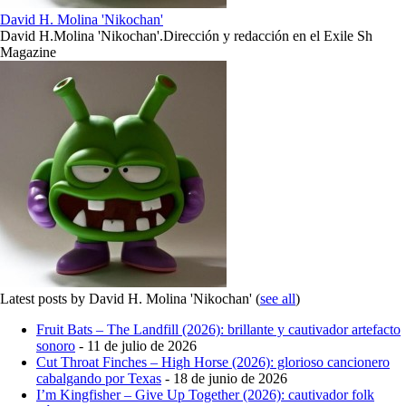
David H. Molina 'Nikochan'
David H.Molina 'Nikochan'.Dirección y redacción en el Exile Sh
Magazine
Latest posts by David H. Molina 'Nikochan'
(
see all
)
Fruit Bats – The Landfill (2026): brillante y cautivador artefacto
sonoro
- 11 de julio de 2026
Cut Throat Finches – High Horse (2026): glorioso cancionero
cabalgando por Texas
- 18 de junio de 2026
I’m Kingfisher – Give Up Together (2026): cautivador folk