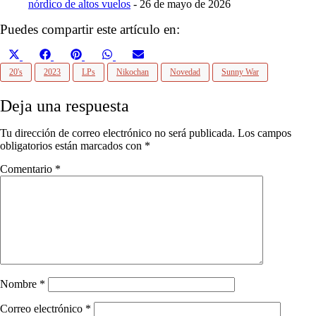
nórdico de altos vuelos
- 26 de mayo de 2026
Puedes compartir este artículo en:
Compartir
Compartir
Compartir
Compartir
Compartir
X
Facebook
Pinterest
WhatsApp
Email
en
en
en
en
en
(Twitter)
20's
2023
LPs
Nikochan
Novedad
Sunny War
Deja una respuesta
Tu dirección de correo electrónico no será publicada.
Los campos
obligatorios están marcados con
*
Comentario
*
Nombre
*
Correo electrónico
*