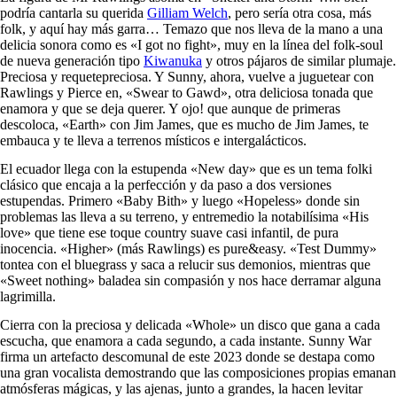
podría cantarla su querida
Gilliam Welch
, pero sería otra cosa, más
folk, y aquí hay más garra… Temazo que nos lleva de la mano a una
delicia sonora como es «I got no fight», muy en la línea del folk-soul
de nueva generación tipo
Kiwanuka
y otros pájaros de similar plumaje.
Preciosa y requetepreciosa. Y Sunny, ahora, vuelve a juguetear con
Rawlings y Pierce en, «Swear to Gawd», otra deliciosa tonada que
enamora y que se deja querer. Y ojo! que aunque de primeras
descoloca, «Earth» con Jim James, que es mucho de Jim James, te
embauca y te lleva a terrenos místicos e intergalácticos.
El ecuador llega con la estupenda «New day» que es un tema folki
clásico que encaja a la perfección y da paso a dos versiones
estupendas. Primero «Baby Bith» y luego «Hopeless» donde sin
problemas las lleva a su terreno, y entremedio la notabilísima «His
love» que tiene ese toque country suave casi infantil, de pura
inocencia. «Higher» (más Rawlings) es pure&easy. «Test Dummy»
tontea con el bluegrass y saca a relucir sus demonios, mientras que
«Sweet nothing» baladea sin compasión y nos hace derramar alguna
lagrimilla.
Cierra con la preciosa y delicada «Whole» un disco que gana a cada
escucha, que enamora a cada segundo, a cada instante. Sunny War
firma un artefacto descomunal de este 2023 donde se destapa como
una gran vocalista demostrando que las composiciones propias emanan
atmósferas mágicas, y las ajenas, junto a grandes, la hacen levitar