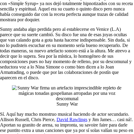
con «Simple Syrup» ya nos dejó totalmente hipnotizados con su receta
sencilla y espiritual. Aquel era su cuarto o quinto disco pero nunca
había conseguido dar con la receta perfecta aunque trazas de calidad
mostrara por doquier.
Sunny andaba algo perdida pero al establecerse en Venice (L.A)
parece que su suerte cambió. Su disco fue una de esas joyas ocultas
que van calando gota a gota hasta hacerse indispensable. Sin duda, si
no lo pudisteis escuchar en su momento sería bueno recuperarlo. De
todas maneras, su nuevo artefacto sonoro está a la altura. Me atrevo a
decir que lo supera. Sea por la mística, lo homogéneo de sus
composiciones pues no hay momento de relleno, por su descomunal y
seductora voz a lo Nina Simone o como bien dicen a lo Joan
Armatrading, o puede que por las colaboraciones de postín que
aparecen en el disco.
Sunny War
Sí. Aquí hay mucho monstruo musical haciendo de actor secundario.
Allison Russell, Chris Pierce,
David Rawlings
y Jim James… casi ná!.
Aportan su granito de arena, su impronta, su savoire faire para darle
ese puntito extra a unas canciones que ya por sí solas valían su peso en