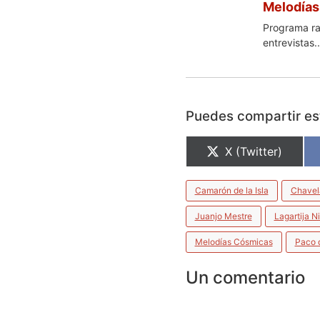
Melodías
Programa rad
entrevistas..
Puedes compartir est
X (Twitter)
Camarón de la Isla
Chavel
Juanjo Mestre
Lagartija N
Melodías Cósmicas
Paco 
Un comentario