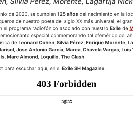
n, Silvia Pérez, Morente, Lagartija Ni
junio de 2023, se cumplen
125 años
del nacimiento en la lo
ueros de nuestro poeta del siglo XX más universal, el gra
 en el programa radiofónico asociado con nuestro
Exile
de
M
 emocionante especial conmemorando tal efeméride del añ
úsica de
Leonard Cohen, Silvia Pérez, Enrique Morente, La
 Marisol, Jose Antonio García, Marea, Chavela Vargas, Luis 
s, Marc Almond, Loquillo, The Clash
.
t para escuchar aquí, en el
Exile SH Magazine
.