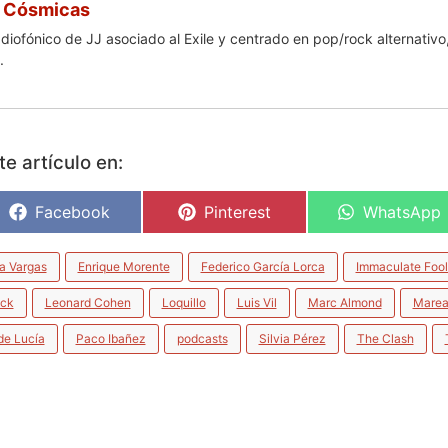
 Cósmicas
iofónico de JJ asociado al Exile y centrado en pop/rock alternativo
.
e artículo en:
Facebook
Pinterest
WhatsApp
a Vargas
Enrique Morente
Federico García Lorca
Immaculate Fool
ick
Leonard Cohen
Loquillo
Luis Vil
Marc Almond
Mare
de Lucía
Paco Ibañez
podcasts
Silvia Pérez
The Clash