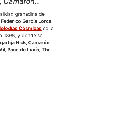
ck, Camarón…
calidad granadina de
n
Federico García Lorca
.
elodías Cósmicas
se le
o 1898, y donde se
gartija Nick, Camarón
Vil, Paco de Lucía, The