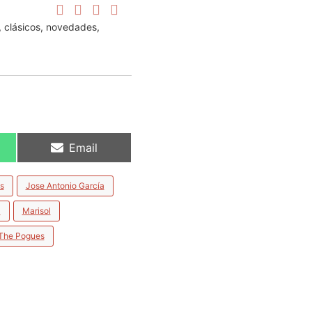
, clásicos, novedades,
Email
s
Jose Antonio García
a
Marisol
The Pogues