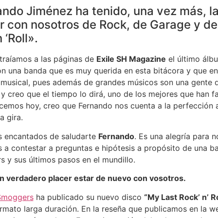
ando Jiménez ha tenido, una vez más, la
r con nosotros de Rock, de Garage y de
‘Roll».
 traíamos a las páginas de
Exile SH Magazine
el último ál
son una banda que es muy querida en esta bitácora y que en
 musical, pues además de grandes músicos son una gente
 y creo que el tiempo lo dirá, uno de los mejores que han f
ecemos hoy, creo que Fernando nos cuenta a la perfección a
a gira.
s encantados de saludarte
Fernando
. Es una alegría para 
s a contestar a preguntas e hipótesis a propósito de una b
y sus últimos pasos en el mundillo.
verdadero placer estar de nuevo con vosotros.
Smoggers
ha publicado su nuevo disco
“My Last Rock’ n’ Ro
rmato larga duración. En la reseña que publicamos en la w