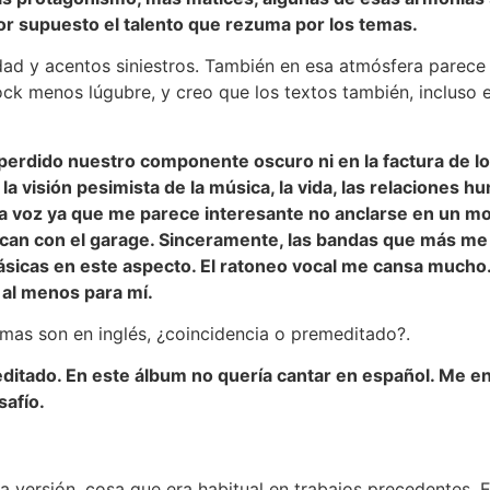
r supuesto el talento que rezuma por los temas.
ad y acentos siniestros. También en esa atmósfera parece
ck menos lúgubre, y creo que los textos también, incluso el
erdido nuestro componente oscuro ni en la factura de los 
a visión pesimista de la música, la vida, las relaciones h
la voz ya que me parece interesante no anclarse en un 
can con el garage. Sinceramente, las bandas que más me 
ásicas en este aspecto. El ratoneo vocal me cansa mucho
 al menos para mí.
mas son en inglés, ¿coincidencia o premeditado?.
ditado. En este álbum no quería cantar en español. Me en
safío.
 versión, cosa que era habitual en trabajos precedentes. Es