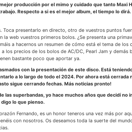
 mejor producción por el mimo y cuidado que tanto Maxi 
abajo. Respecto a si es el mejor album, el tiempo lo dirá.
. Toca presentarlo en directo, otro de vuestros puntos fuer
n la web vuestros primeros bolos. ¿Se presenta una primav
nimáis a hacernos un resumen de cómo está el tema de los c
 a los precios de los bolos de AC/DC, Pearl Jam y demás b
ienen bastante poco que aportar ya.
asmados con la presentación de este disco. Está teniend
tarlo a lo largo de todo el 2024. Por ahora está cerrada 
easto sigue cerrando fechas. Más noticias pronto!
de las superbandas, yo hace muchos años que decidí no i
 digo lo que pienso.
orazón Fernando, es un honor teneros una vez más por aquí
tenéis con nosotros. Os deseamos toda la suerte del mundo
ias.