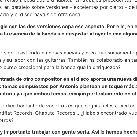
i en paralelo sobre versiones – excelentes por cierto – de
ado y el disco haya sido otra cosa.
ngle con las dos versiones copa ese aspecto. Por ello, en 
 la esencia de la banda sin despistar al oyente con algun
do sigo insistiendo en cosas nuevas y creo que sumamente 
 y su labor con las guitarras. También ha colaborado en t
 punto creacional para la banda que la enriquezca?.
ntrada de otro compositor en el disco aporta una nueva 
os temas compuestos por Antonio plantean un toque más al
factorio ya que ambos temas encajan perfectamente en el
ue dice bastante de vosotros es que seguís fieles a cierto
undflat Records, Chaputa Records… ¿Habéis encontrado vues
otros?.
y importante trabajar con gente seria. Así lo hemos hech