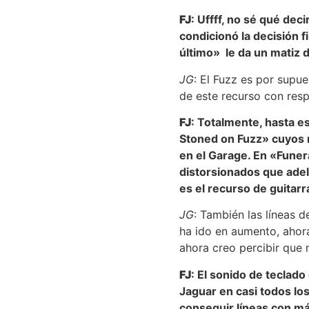
FJ
: Uffff, no sé qué dec
condicionó la decisión f
último» le da un matiz d
JG
: El Fuzz es por supu
de este recurso con res
FJ
: Totalmente, hasta es
Stoned on Fuzz» cuyos r
en el Garage. En «Funera
distorsionados que adel
es el recurso de guitar
JG
: También las líneas 
ha ido en aumento, ahor
ahora creo percibir que 
FJ
: El sonido de teclado
Jaguar en casi todos lo
conseguir líneas con m