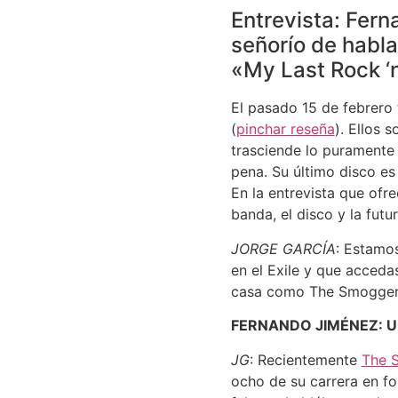
Entrevista: Fern
señorío de habla
«My Last Rock ‘n 
El pasado 15 de febrero
(
pinchar reseña
). Ellos 
trasciende lo puramente
pena. Su último disco es
En la entrevista que ofr
banda, el disco y la futur
JORGE GARCÍA
: Estamo
en el Exile y que acceda
casa como The Smoggers 
FERNANDO JIMÉNEZ: Un 
JG
: Recientemente
The 
ocho de su carrera en fo