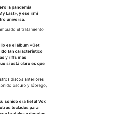
pero la pandemia
«My Last», y ese «mi
tro universo.
cambiado el tratamiento
llo es el álbum «Get
do tan característico
as y riffs mas
ue sí está claro es que
tros discos anteriores
onido oscuro y lóbrego,
u sonido era fiel al Vox
otros teclados para
son brutales y denotan