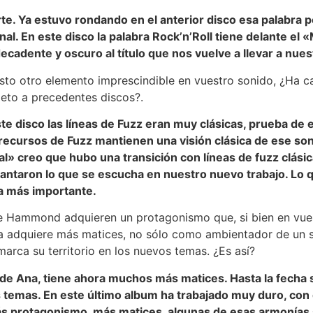
irte. Ya estuvo rondando en el anterior disco esa palabra 
inal. En este disco la palabra Rock’n’Roll tiene delante el 
ecadente y oscuro al título que nos vuelve a llevar a nues
esto otro elemento imprescindible en vuestro sonido, ¿Ha 
peto a precedentes discos?.
te disco las líneas de Fuzz eran muy clásicas, prueba de e
ecursos de Fuzz mantienen una visión clásica de ese soni
l» creo que hubo una transición con líneas de fuzz clásic
antaron lo que se escucha en nuestro nuevo trabajo. Lo q
ra más importante.
de Hammond adquieren un protagonismo que, si bien en vues
a adquiere más matices, no sólo como ambientador de un s
marca su territorio en los nuevos temas. ¿Es así?
 de Ana, tiene ahora muchos más matices. Hasta la fecha s
s temas. En este último album ha trabajado muy duro, con 
ás protagonismo, más matices, algunas de esas armonías 