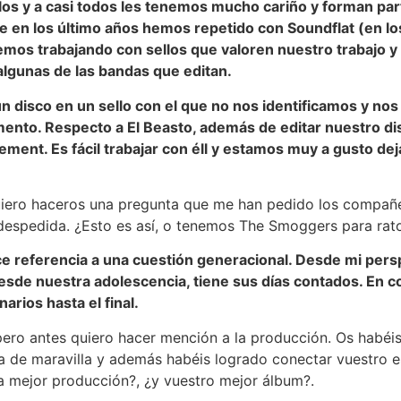
os y a casi todos les tenemos mucho cariño y forman par
ue en los último años hemos repetido con Soundflat (en lo
remos trabajando con sellos que valoren nuestro trabajo 
algunas de las bandas que editan.
n disco en un sello con el que no nos identificamos y nos 
mento. Respecto a El Beasto, además de editar nuestro dis
ent. Es fácil trabajar con éll y estamos muy a gusto dej
uiero haceros una pregunta que me han pedido los compañero
 despedida. ¿Esto es así, o tenemos The Smoggers para rat
hace referencia a una cuestión generacional. Desde mi perspe
sde nuestra adolescencia, tiene sus días contados. En c
rios hasta el final.
ero antes quiero hacer mención a la producción. Os habéi
a de maravilla y además habéis logrado conectar vuestro es
a mejor producción?, ¿y vuestro mejor álbum?.