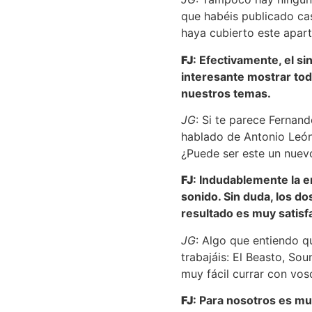
que habéis publicado cas
haya cubierto este apart
FJ
: Efectivamente, el si
interesante mostrar toda
nuestros temas.
JG
: Si te parece Fernan
hablado de Antonio León
¿Puede ser este un nuevo
FJ
: Indudablemente la e
sonido. Sin duda, los d
resultado es muy satis
JG
: Algo que entiendo q
trabajáis: El Beasto, So
muy fácil currar con vos
FJ
: Para nosotros es mu