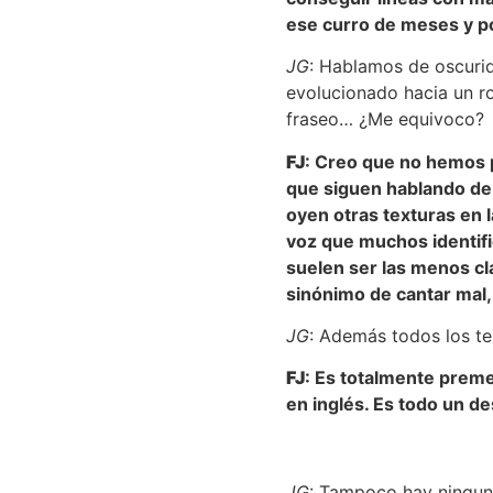
ese curro de meses y po
JG
: Hablamos de oscurid
evolucionado hacia un ro
fraseo… ¿Me equivoco?
FJ
: Creo que no hemos p
que siguen hablando de l
oyen otras texturas en 
voz que muchos identifi
suelen ser las menos cl
sinónimo de cantar mal,
JG
: Además todos los te
FJ
: Es totalmente preme
en inglés. Es todo un de
JG
: Tampoco hay ninguna