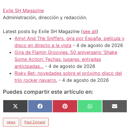
Exile SH Magazine
Administración, dirección y redacción.
Latest posts by Exile SH Magazine
(
see all
)
Amyl And The Sniffers, gira por España, película y
disco en directo a la vista
- 4 de agosto de 2026
Gira de Flamin Groovies. 50 aniversario ‘Shake
Some Action’. Fechas, lugares, entradas
anticipadas…
- 4 de agosto de 2026
Risky Bet: novedades sobre el próximo disco del
trío rocker navarro.
- 4 de agosto de 2026
Puedes compartir este artículo en:
X
Facebook
Pinterest
WhatsApp
Email
(Twitter)
news
Paul Zinnard