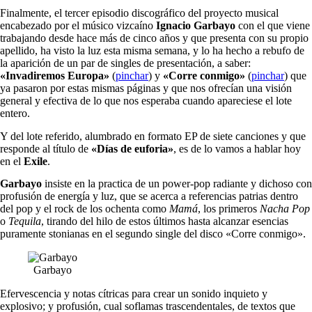
Finalmente, el tercer episodio discográfico del proyecto musical
encabezado por el músico vizcaíno
Ignacio Garbayo
con el que viene
trabajando desde hace más de cinco años y que presenta con su propio
apellido, ha visto la luz esta misma semana, y lo ha hecho a rebufo de
la aparición de un par de singles de presentación, a saber:
«Invadiremos Europa»
(
pinchar
) y
«Corre conmigo»
(
pinchar
) que
ya pasaron por estas mismas páginas y que nos ofrecían una visión
general y efectiva de lo que nos esperaba cuando apareciese el lote
entero.
Y del lote referido, alumbrado en formato EP de siete canciones y que
responde al título de
«Días de euforia»
, es de lo vamos a hablar hoy
en el
Exile
.
Garbayo
insiste en la practica de un power-pop radiante y dichoso con
profusión de energía y luz, que se acerca a referencias patrias dentro
del pop y el rock de los ochenta como
Mamá
, los primeros
Nacha Pop
o
Tequila
, tirando del hilo de estos últimos hasta alcanzar esencias
puramente stonianas en el segundo single del disco «Corre conmigo».
Garbayo
Efervescencia y notas cítricas para crear un sonido inquieto y
explosivo; y profusión, cual soflamas trascendentales, de textos que