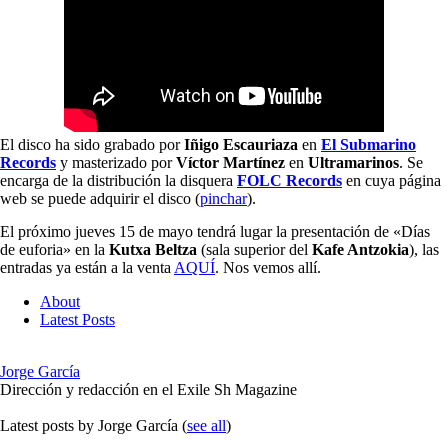
El disco ha sido grabado por
Iñigo Escauriaza
en
El Submarino
Records
y masterizado por
Víctor Martínez
en
Ultramarinos
. Se
encarga de la distribución la disquera
FOLC Records
en cuya página
web se puede adquirir el disco (
pinchar
).
El próximo jueves 15 de mayo tendrá lugar la presentación de «Días
de euforia» en la
Kutxa Beltza
(sala superior del
Kafe Antzokia
), las
entradas ya están a la venta
AQUÍ
. Nos vemos allí.
About
Latest Posts
Jorge García
Dirección y redacción en el Exile Sh Magazine
Latest posts by Jorge García
(
see all
)