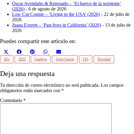
Oscar Avendaño & Reposado – ‘El huevo de la serpiente’
(2026)
- 6 de agosto de 2026
Low Cut Connie – ‘Living in the USA’ (2026)
- 22 de julio de
2026
Juana Everett – ‘Past lives in California’ (2026)
- 13 de julio de
2026
Puedes compartir este artículo en:
Compartir
Compartir
Compartir
Compartir
Compartir
X
Facebook
Pinterest
WhatsApp
Email
en
en
en
en
en
(Twitter)
20's
2025
Garbayo
Jorge García
LPs
Novedad
Deja una respuesta
Tu dirección de correo electrónico no será publicada.
Los campos
obligatorios están marcados con
*
Comentario
*