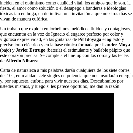
inciden en el optimismo como cualidad vital, los amigos que lo son, la
fiesta, el amor como solución o el desapego a banderas e ideologías
tóxicas tan en boga, en definitiva: una invitación a que nuestros días se
vivan de manera eufórica.
Un trabajo que explota en torbellinos melódicos fluidos y contagiosos,
que encuentra en la voz de Ignacio el engarce perfecto por color y
vigorosa expresividad, en las guitarras de
Pit Idoyaga
el agitado y
preciso tono eléctrico y en la base rítmica formada por
Lander Moya
(bajo) y
Javier Estrugo
(batería) el estimulante y bailable pálpito que
este corazón precisa. Se completa el line-up con los coros y las teclas
de
Alfredo Niharra
.
Carta de naturaleza a mis palabras darán cualquiera de los siete cortes
del 10″, en realidad siete singles en potencia que nos insuflarán energía
y, por supuesto, euforia para vivir nuestros días. Descúbranlos por
ustedes mismos, y luego si les parece oportuno, me dan la razón.