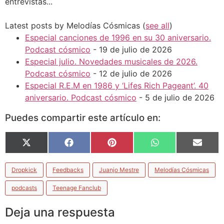
entrevistas...
Latest posts by Melodías Cósmicas
(
see all
)
Especial canciones de 1996 en su 30 aniversario.
Podcast cósmico
- 19 de julio de 2026
Especial julio. Novedades musicales de 2026.
Podcast cósmico
- 12 de julio de 2026
Especial R.E.M en 1986 y ‘Lifes Rich Pageant’. 40
aniversario. Podcast cósmico
- 5 de julio de 2026
Puedes compartir este artículo en:
X
Facebook
Pinterest
WhatsApp
Email
(Twitter)
Dropkick
Feedbacks
Juanjo Mestre
Melodías Cósmicas
podcasts
Teenage Fanclub
Deja una respuesta