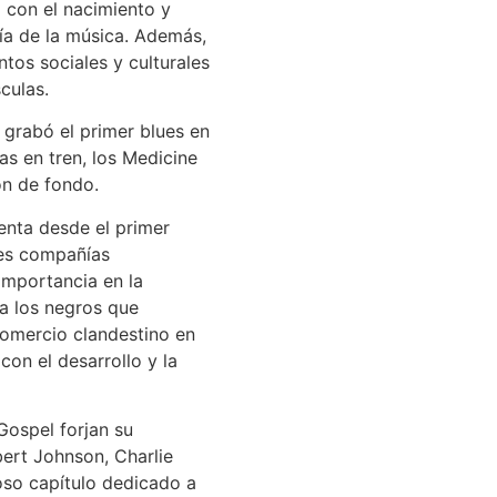
a con el nacimiento y
ría de la música. Además,
tos sociales y culturales
culas.
 grabó el primer blues en
as en tren, los Medicine
ón de fondo.
enta desde el primer
les compañías
 importancia en la
ra los negros que
comercio clandestino en
on el desarrollo y la
Gospel forjan su
bert Johnson, Charlie
oso capítulo dedicado a