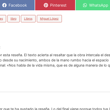
Facebook
Pinterest
WhatsApp
es
libro
Libros
Miguel López
:
esta reseña. El texto acierta al resaltar que la obra intercala el d
rio desde su nacimiento, ambos de la mano rumbo hacia el espacio
inal: «Nos habla de la vida misma, que es de alguna manera de lo 
r que te ha gustado la reseña. Lo del final viene porque todos tus l