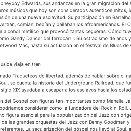
Honeyboy Edwards, sus andanzas en la gran migración del s
os músicos que hoy son considerados auténticos mitos, lo
ión de una nueva esclavitud. Su participación en Barrelho
vertían, comían, bebían y bailaban los afroamericanos. El
 el alcohol metílico que provocó tantas cegueras. Cómo tu
mo Gandy Dancer del ferrocarril. Su ostracismo de años y
etwood Mac, hasta su actuación en el festival de Blues d
amado Traqueteos de libertad, además de hablar sobre el na
Soul, se cuenta la historia del Underground Railroad, que f
 siglo XIX ayudaba a escapar a los esclavos hacia los esta
ón del Gospel con figuras tan importantes como Mahalia Ja
podríamos considerar como la fundadora del Rock n’ Roll. J
o figura esencial para la popularización del Jazz con orig
ca de las grandes orquestas del Jazz con Benny Goodman y
referentes. La secularización del góspel nos llevó al Soul,