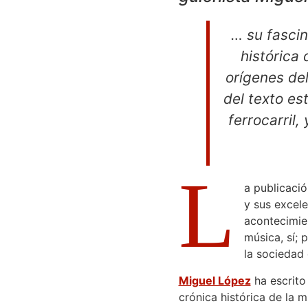
… su fascin
histórica
orígenes de
del texto es
ferrocarril,
L
a publicació
y sus excele
acontecimien
música, sí; 
la sociedad 
Miguel López
ha escrito 
crónica histórica de la 