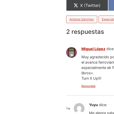
X (Twitter)
Antonio Sánchez
Especial
2 respuestas
Miguel López
dice
Muy agradecido por 
el avance ferrovia
especialmente ek f
libros».
Turn It Up!!!
Responder
Yuyu
dice:
Me alegra sabe