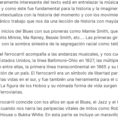
eramente interesante del texto está en entrelazar la músic
l, y como éste fue fundamental para la historia y la imagine
ntextualiza con la historia del momento y con los movimien
ánico trabajo que nos da una lección de historia con mayús
s inicios del Blues con sus pioneras como Mamie Smith, que
is Minnie, Ma Rainey, Bessie Smith, etc…. Las primeras gir
con la sombra siniestra de la segregación racial como tel
 el ferrocarril acompaña a las andanzas musicales, y nos cu
 Estados Unidos, la línea Baltimore-Ohio en 1827, las múltip
 entre ellas, la primera línea transcontinental en 1865 y su
ón de un país. El ferrocarril era un símbolo de libertad pa
as vidas en el sur, y fue también una herramienta para el 
 La figura de los Hobos y su nómada forma de vida surgen c
erroviarias.
ocarril coincide con los años en que el Blues, el Jazz y el 
e cuando nos narra las peripecias vitales de mitos como Ro
House o Bukka White. En esta parte se incluye un maravill